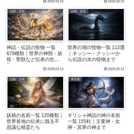
2026.03.15
2026.03.15
伝統・文化
伝統・文化
神話・伝説の怪物 一覧
世界の湖の怪物一覧 112選
679種類｜世界の神獣・妖
｜ネッシー・クッシーか
怪・聖獣など伝承の生き
ら伝説の水の怪物まで
物
2026.03.13
2026.03.11
伝統・文化
未分類
妖精の名前一覧 120種類｜
ギリシャ神話の神の名前
世界各地の伝承に残る不
一覧 155柱｜主要神・女
思議な精霊たち
神・冥界の神まで