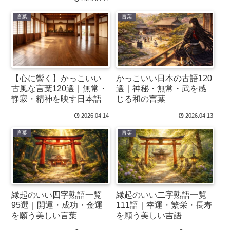
言葉
言葉
【心に響く】かっこいい
かっこいい日本の古語120
古風な言葉120選｜無常・
選｜神秘・無常・武を感
静寂・精神を映す日本語
じる和の言葉
2026.04.14
2026.04.13
言葉
言葉
縁起のいい四字熟語一覧
縁起のいい二字熟語一覧
95選｜開運・成功・金運
111語｜幸運・繁栄・長寿
を願う美しい言葉
を願う美しい吉語