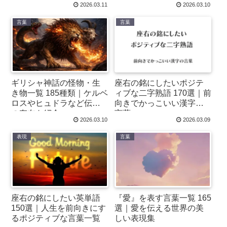
2026.03.11
2026.03.10
言葉
言葉
ギリシャ神話の怪物・生
座右の銘にしたいポジテ
き物一覧 185種類｜ケルベ
ィブな二字熟語 170選｜前
ロスやヒュドラなど伝説
向きでかっこいい漢字の
の存在を紹介
言葉
2026.03.10
2026.03.09
表現
言葉
座右の銘にしたい英単語
『愛』を表す言葉一覧 165
150選｜人生を前向きにす
選｜愛を伝える世界の美
るポジティブな言葉一覧
しい表現集