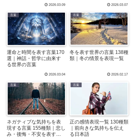
2026.03.09
2026.03.07
言葉
言葉
冬を表す世界の言葉 138種
運命と時間を表す言葉170
類｜冬の情景を表現一覧
選｜神話・哲学に由来す
る世界の言葉
2026.03.04
2026.02.17
言葉
言葉
ネガティブな気持ちを表
正の感情表現一覧 130種類
現する言葉 155種類｜悲し
｜前向きな気持ちを伝え
み・後悔・不安を表す日
る日本語