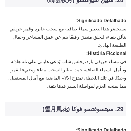
Significado Detalhado:
يستحضر هذا التعبير سماءً صافية مع سحب عابرة وقمر خريفي
يتألق بنقاء، ليخلق منظرًا رقيقًا ينم عن عمق المشاعر وجمال
الطبيعة الهادئ.
História Ficcional:
في مساء خريفي بارد، يجلس شاب يُدعى هاياتي على تلة هادئة
ويتأمل السماء الصافية حيث تتناثر السحب ببطء ويضيء القمر
وحيدًا. في تلك اللحظة، تمتزج الآلام الماضية مع آمال المستقبل،
مما يمنحه العزم لمواصلة السير قدمًا بثقة.
29. سيتسوغتسو فوكا (雪月風花)
Significado Detalhado: