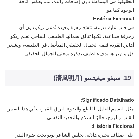
الحقيقية في البساطة دون إضافات زائدة، مما يعكس أناقة
الوجود كما هو.
História Ficcional:
في قلب غابة قديمة، تتفتح زهرة وحيدة تُدعى ريكو دون أي
زخرفة صناعية، لكنها تتألق بجمالها الطبيعي الساحر. تعلم ريكو
أهالي القرية قيمة الجمال الحقيقي المتأصل في الطبيعة، ويشعر
كل من يراها بدفء لطيف يذكره بمعنى الجمال الحقيقي.
19. سيفو ميغيتسو (清風明月)
Significado Detalhado:
مثل النسيم العليل القاطع والضوء البراق للقمر، ينقّي هذا التعبير
القلب والروح، جالبًا السلام والتجديد النفسي.
História Ficcional:
على ضفاف بحيرة هادئة، يجلس الشاعر يوتو تحت ضوء البدر