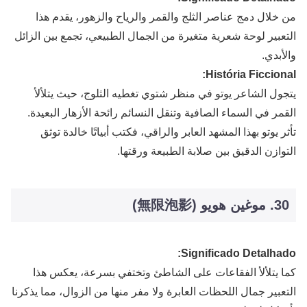
من خلال دمج عناصر الثلج والقمر والرياح والزهور، يقدم هذا
التعبير لوحة شعرية متغيرة من الجمال الطبيعي، تجمع بين الزائل
والأبدي.
História Ficcional:
يتجول الشاعر يوتو في منظر شتوي تغطيه الثلوج، حيث يتلألأ
القمر في السماء الصافية وتنقل النسائم رائحة الأزهار البعيدة.
تأثر يوتو بهذا المشهد العابر والراقي، فكتب أبياتًا خالدة توثق
التوازن الدقيق بين صلابة الطبيعة ورقتها.
30. موغين هويو (無限泡影)
Significado Detalhado:
كما يتلألأ الفقاعات على الشاطئ وتختفي بسرعة، يعكس هذا
التعبير جمال اللحظات العابرة ولا مفر منها من الزوال، مما يذكرنا