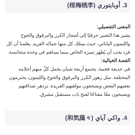
3. أوبايتوري (桜梅桃李)
المعنى التفصيلي:
يشير هذا التعبير حرفيًا إلى أشجار الكرز والبرقوق والخوخ
والليمون الياباني، حيث يمتلك كل منها جماله الفريد. يعلمنا أن كل
فرد يجب أن يُظهر تميزه الخاص بينما يساهم في وحدة متجانسة.
القصة الخيالية:
في حديقة فخمة، يجتمع أربعة شبان يحمل كلٌ منهم أحلامه
المختلفة. مثل زهور الكرز والبرقوق والخوخ والليمون، يحترمون
بعضهم البعض ويشجعون مواهبهم الفريدة. تزدهر صداقتهم
ويصبحون معًا مفتاحًا لفتح باب مستقبل مشرق.
4. واكي آياي (和気藹々)