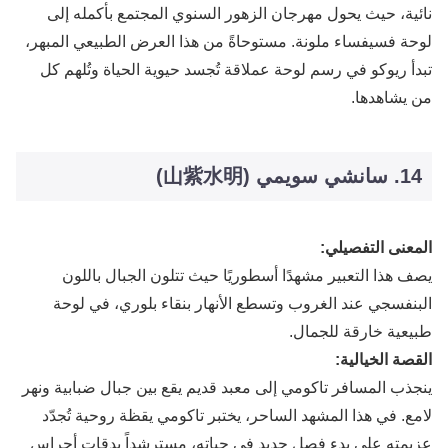
نائية، حيث يحول مهرجان الزهور السنوي المجتمع بأكمله إلى
لوحة فسيفساء ملونة. مستوحاةً من هذا العرض الطبيعي المبهر،
تبدأ ريوكو في رسم لوحة عملاقة تُجسد حيوية الحياة وتُلهم كل
من يشاهدها.
14. سانشي سويمي (山紫水明)
المعنى التفصيلي:
يصف هذا التعبير مشهدًا أسطوريًا حيث تتلون الجبال باللون
البنفسجي عند الغروب وتسطع الأنهار بنقاء بلوري، في لوحة
طبيعية خارقة للجمال.
القصة الخيالية:
ينجذب المسافر تاكومي إلى معبد قديم يقع بين جبال ضبابية ونهر
لامع. في هذا المشهد الساحر، يختبر تاكومي يقظة روحية تُجدّد
عزيمته على بدء فصل جديد في حياته، مسترشداً بدقات أجراس