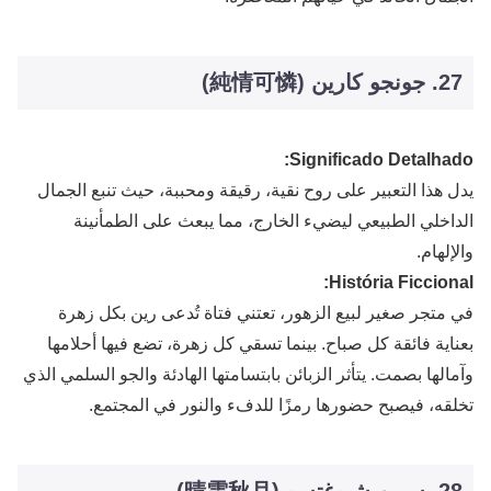
27. جونجو كارين (純情可憐)
Significado Detalhado:
يدل هذا التعبير على روح نقية، رقيقة ومحببة، حيث تنبع الجمال
الداخلي الطبيعي ليضيء الخارج، مما يبعث على الطمأنينة
والإلهام.
História Ficcional:
في متجر صغير لبيع الزهور، تعتني فتاة تُدعى رين بكل زهرة
بعناية فائقة كل صباح. بينما تسقي كل زهرة، تضع فيها أحلامها
وآمالها بصمت. يتأثر الزبائن بابتسامتها الهادئة والجو السلمي الذي
تخلقه، فيصبح حضورها رمزًا للدفء والنور في المجتمع.
28. سيين شيوغتسو (晴雲秋月)