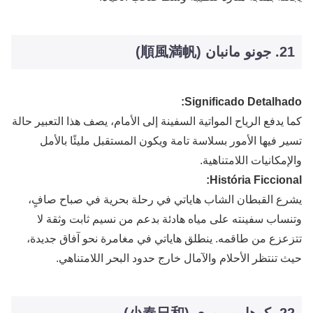
21. جونو مانبان (順風満帆)
Significado Detalhado:
كما يدفع الرياح المواتية السفينة إلى الأمام، يصف هذا التعبير حالة
تسير فيها الأمور بسلاسة تامة ويكون المستقبل مليئًا بالأمل
والإمكانيات اللامتناهية.
História Ficcional:
يشرع القبطان الشاب هاياتي في رحلة بحرية في صباح صافٍ،
وتنساب سفينته على مياه هادئة بدعم من نسيم ثابت وثقة لا
تتزعزع من طاقمه. ينطلق هاياتي في مغامرة نحو آفاق جديدة،
حيث تنتظر الأحلام والآمال خارج حدود البحر اللامتناهي.
22. كوهارو بيوري (小春日和)