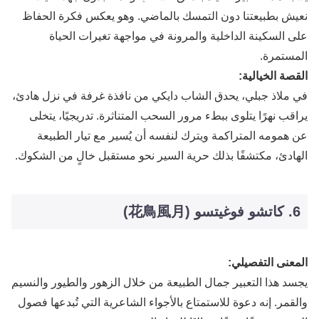
نعيش بطبيعتنا دون التمسك بالماضي. وهو يعكس فكرة الحفاظ
على السكينة الداخلية والمرونة في مواجهة تغيرات الحياة
المستمرة.
القصة الخيالية:
في ملاذ جبلي، يحدق الشاب دايكي من نافذة غرفة في نزل هادئ،
يراقب نهرًا يتلوى ببطء مرور السحب المتناثرة. تدريجيًا، يتخلى
عن همومه المتراكمة ويترك لنفسه أن يُسير مع تيار الطبيعة
الهادئ، مكتشفًا بذلك حرية السير نحو مستقبل خالٍ من الشكوك.
6. كاتشو فوغيتسو (花鳥風月)
المعنى التفصيلي:
يجسد هذا التعبير جمال الطبيعة من خلال الزهور والطيور والنسيم
والقمر. إنه دعوة للاستمتاع بالأجواء الشاعرية التي تُبدعها فصول