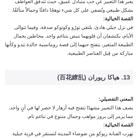
يعبر هذا التعبير عن حب متبادل عميق، حيث تتدفق العواطف
بشكل طبيعي وتُضفي على كل شيء توهجًا دافئًا وجمالاً متألقًا.
القصة الخيالية:
في نزل جبلي هادئ، يلتقي تورُو وكوتوكو صدفة، وفيما تتوالى
الأيام، يكتشفان أن قلوبهما تنبض بتناغم واحد. محاطين بجمال
الطبيعة المتغير، يتفتح حبهما إلى قصة رومانسية خالدة تبدو وكأنها
مباركة من قِبل العناصر الطبيعية.
13. هياكا ريوران (百花繚乱)
المعنى التفصيلي:
يصف هذا التعبير مشهدًا تتفتح فيه أزهار لا حصر لها في آنٍ واحد،
مما يرمز إلى بروز مواهب وجمال متنوع في تناغم تام.
القصة الخيالية:
تهرب الفنانة ريوكو من ضوضاء المدينة لتستقر في قرية جبلية