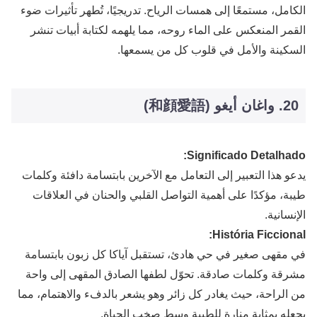
الكامل، مستمعًا إلى همسات الرياح. تدريجيًا، تُطهر تأثيرات ضوء
القمر المنعكس على الماء روحه، مما يلهمه لكتابة أبيات تنشر
السكينة والأمل في قلوب كل من يسمعها.
20. واغان أيغو (和顔愛語)
Significado Detalhado:
يدعو هذا التعبير إلى التعامل مع الآخرين بابتسامة دافئة وكلمات
طيبة، مؤكدًا على أهمية التواصل القلبي والحنان في العلاقات
الإنسانية.
História Ficcional:
في مقهى صغير في حي هادئ، تستقبل آياكا كل زبون بابتسامة
مشرقة وكلمات صادقة. تحوّل لطفها الصادق المقهى إلى واحة
من الراحة، حيث يغادر كل زائر وهو يشعر بالدفء والاهتمام، مما
يجعله بمثابة منارة للطيبة وسط صخب الحياة.