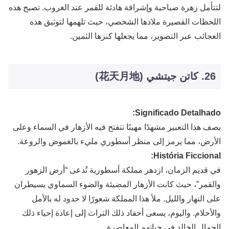
لتتأمل زهرة صباحية وإشراقة هادئة للقمر عند الغروب. تصبح هذه
اللحظات القصيرة ملاذها الشخصي، حيث تلهمها لتوثيق هذه
العجائب عبر التصوير، مما يجعلها كنزها الثمين.
26. كاتن جيتشي (花天月地)
Significado Detalhado:
يصف هذا التعبير مشهدًا مهيبًا تتفتح فيه الأزهار في السماء وعلى
الأرض، مما يرمز إلى منظر أسطوري مليء بالغموض والروعة.
História Ficcional:
في قديم الزمان، ازدهر مملكة أسطورية تُدعى “أرض الزهور
والقمر”، حيث كانت الأزهار المضيئة والضوء السماوي يسيطران
على النهار والليل. ملأ هذا المملكة شعورًا لا حدود له بالأمل
والأحلام. واليوم، يسعى أحفاد ذلك التراث إلى إعادة إحياء ذلك
الجمال الخالد في حياتهم المعاصرة.