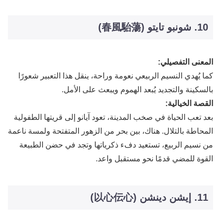
10. شونبو تايتو (春風駘蕩)
المعنى التفصيلي:
كما يُهدي النسيم الربيعي نعومة وراحة، ينقل هذا التعبير شعورًا
بالسكينة والتجديد يُبعد الهموم ويبعث على الأمل.
القصة الخيالية:
بعد تعب الحياة في صخب المدينة، تعود آيانو إلى قريتها الطفولية
المحاطة بالتلال. هناك، بين بحر من الزهور المتفتحة ولمسة ناعمة
من نسيم الربيع، تستعيد دفء ذكرياتها وتجد في حضن الطبيعة
القوة للمضي قدمًا نحو مستقبل واعد.
11. إيشن دينشن (以心伝心)