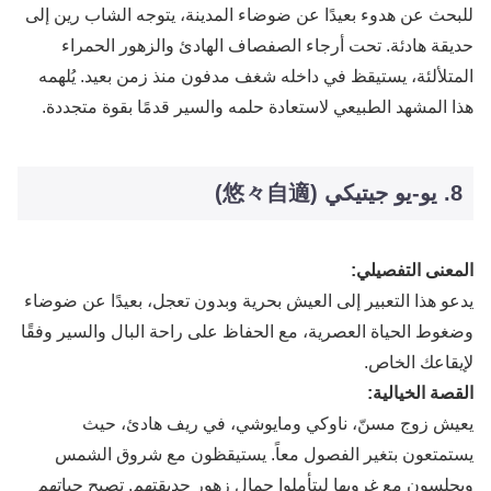
للبحث عن هدوء بعيدًا عن ضوضاء المدينة، يتوجه الشاب رين إلى
حديقة هادئة. تحت أرجاء الصفصاف الهادئ والزهور الحمراء
المتلألئة، يستيقظ في داخله شغف مدفون منذ زمن بعيد. يُلهمه
هذا المشهد الطبيعي لاستعادة حلمه والسير قدمًا بقوة متجددة.
8. يو-يو جيتيكي (悠々自適)
المعنى التفصيلي:
يدعو هذا التعبير إلى العيش بحرية وبدون تعجل، بعيدًا عن ضوضاء
وضغوط الحياة العصرية، مع الحفاظ على راحة البال والسير وفقًا
لإيقاعك الخاص.
القصة الخيالية:
يعيش زوج مسنّ، ناوكي ومايوشي، في ريف هادئ، حيث
يستمتعون بتغير الفصول معاً. يستيقظون مع شروق الشمس
ويجلسون مع غروبها ليتأملوا جمال زهور حديقتهم. تصبح حياتهم