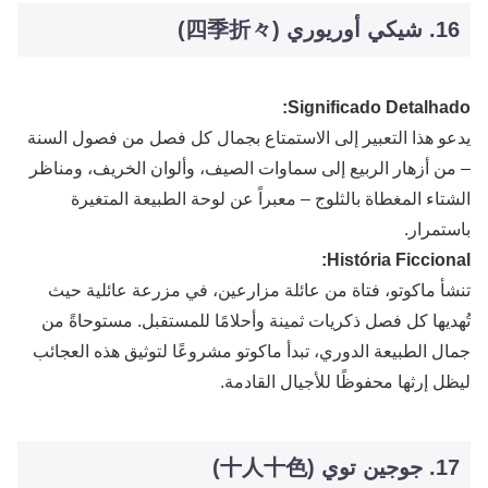
16. شيكي أوريوري (四季折々)
Significado Detalhado:
يدعو هذا التعبير إلى الاستمتاع بجمال كل فصل من فصول السنة
– من أزهار الربيع إلى سماوات الصيف، وألوان الخريف، ومناظر
الشتاء المغطاة بالثلوج – معبراً عن لوحة الطبيعة المتغيرة
باستمرار.
História Ficcional:
تنشأ ماكوتو، فتاة من عائلة مزارعين، في مزرعة عائلية حيث
تُهديها كل فصل ذكريات ثمينة وأحلامًا للمستقبل. مستوحاةً من
جمال الطبيعة الدوري، تبدأ ماكوتو مشروعًا لتوثيق هذه العجائب
ليظل إرثها محفوظًا للأجيال القادمة.
17. جوجين توي (十人十色)