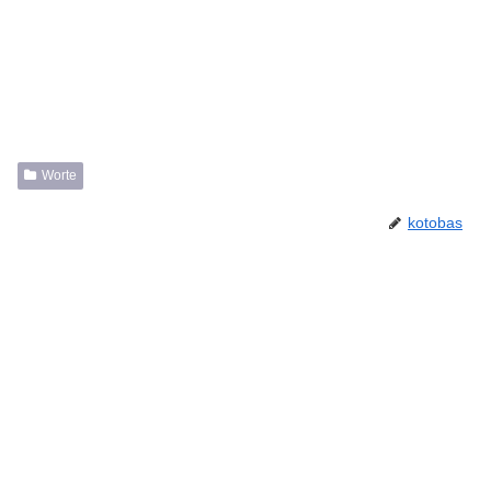
Worte
kotobas