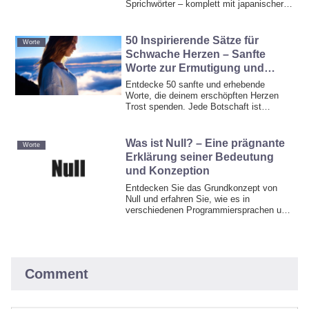
Sprichwörter – komplett mit japanischer
Lesung, chinesischen Schriftzeichen,
Pinyin und tiefgehenden Erklärungen.
Lassen Sie sich von zeitloser Weisheit
50 Inspirierende Sätze für
Worte
und inspirierenden Einsichten begeistern,
Schwache Herzen – Sanfte
die sowohl im Geschäftsleben als auch
Worte zur Ermutigung und
im Alltag von Bedeutung sind.
Beruhigung der Seele
Entdecke 50 sanfte und erhebende
Worte, die deinem erschöpften Herzen
Trost spenden. Jede Botschaft ist
sorgfältig formuliert, um Hoffnung zu
schenken und dir die Kraft zu geben,
wieder vorwärtszugehen – inspiriert von
Was ist Null? – Eine prägnante
Worte
deutscher Sprachkultur und Achtsamkeit.
Erklärung seiner Bedeutung
und Konzeption
Entdecken Sie das Grundkonzept von
Null und erfahren Sie, wie es in
verschiedenen Programmiersprachen und
Datenbanksystemen behandelt wird.
Dieser Artikel bietet eine leicht
verständliche Einführung – ideal für
Einsteiger.
Comment