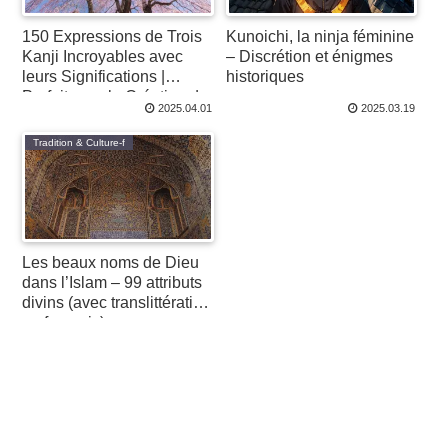
150 Expressions de Trois
Kunoichi, la ninja féminine
Kanji Incroyables avec
– Discrétion et énigmes
leurs Significations |
historiques
Parfait pour la Création de
2025.04.01
2025.03.19
Noms et le Branding
Tradition & Culture-f
Les beaux noms de Dieu
dans l’Islam – 99 attributs
divins (avec translittération
en français)