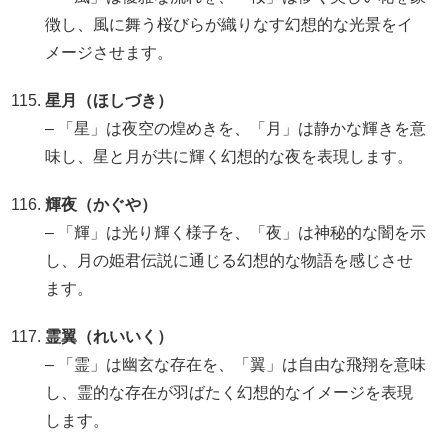
徴し、風に舞う桜びらが織りなす幻想的な光景をイ
メージさせます。
星月（ほしづき）
– 「星」は夜空の煌めきを、「月」は静かな輝きを意
味し、星と月が共に輝く幻想的な夜を表現します。
輝夜（かぐや）
– 「輝」は光り輝く様子を、「夜」は神秘的な闇を示
し、月の姫君伝説に通じる幻想的な物語を感じさせ
ます。
霊翼（れいいく）
– 「霊」は幽玄な存在を、「翼」は自由な飛翔を意味
し、霊的な存在が羽ばたく幻想的なイメージを表現
します。