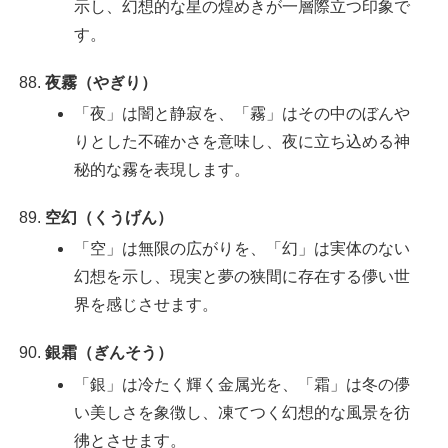
示し、幻想的な星の煌めきが一層際立つ印象で
す。
夜霧（やぎり）
「夜」は闇と静寂を、「霧」はその中のぼんや
りとした不確かさを意味し、夜に立ち込める神
秘的な霧を表現します。
空幻（くうげん）
「空」は無限の広がりを、「幻」は実体のない
幻想を示し、現実と夢の狭間に存在する儚い世
界を感じさせます。
銀霜（ぎんそう）
「銀」は冷たく輝く金属光を、「霜」は冬の儚
い美しさを象徴し、凍てつく幻想的な風景を彷
彿とさせます。