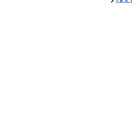
kotobas