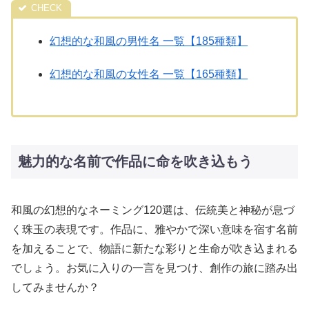
幻想的な和風の男性名 一覧【185種類】
幻想的な和風の女性名 一覧【165種類】
魅力的な名前で作品に命を吹き込もう
和風の幻想的なネーミング120選は、伝統美と神秘が息づ
く珠玉の表現です。作品に、雅やかで深い意味を宿す名前
を加えることで、物語に新たな彩りと生命が吹き込まれる
でしょう。お気に入りの一言を見つけ、創作の旅に踏み出
してみませんか？