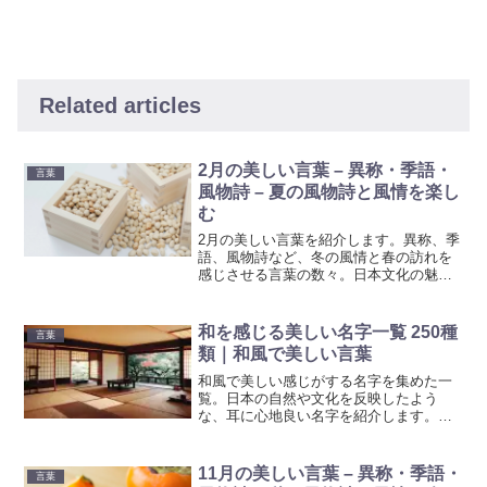
Related articles
2月の美しい言葉 – 異称・季語・
言葉
風物詩 – 夏の風物詩と風情を楽し
む
2月の美しい言葉を紹介します。異称、季
語、風物詩など、冬の風情と春の訪れを
感じさせる言葉の数々。日本文化の魅力
を再発見し、豊かな時間を過ごしましょ
う。
和を感じる美しい名字一覧 250種
言葉
類｜和風で美しい言葉
和風で美しい感じがする名字を集めた一
覧。日本の自然や文化を反映したよう
な、耳に心地良い名字を紹介します。伝
統と美を感じさせる独特の名字をご覧く
ださい。創作などのヒントになるかもし
れません。
11月の美しい言葉 – 異称・季語・
言葉