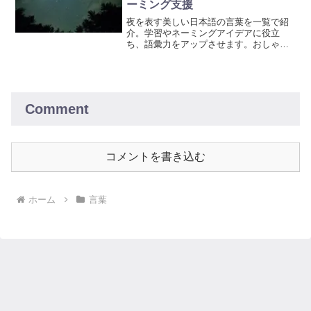
ーミング支援
夜を表す美しい日本語の言葉を一覧で紹
介。学習やネーミングアイデアに役立
ち、語彙力をアップさせます。おしゃれ
でかっこいい表現を楽しみましょう。
Comment
コメントを書き込む
ホーム
言葉