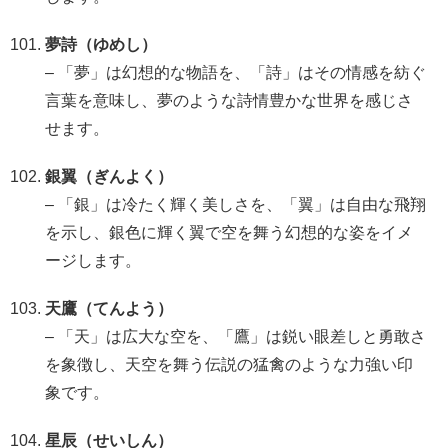
夢詩（ゆめし）
– 「夢」は幻想的な物語を、「詩」はその情感を紡ぐ
言葉を意味し、夢のような詩情豊かな世界を感じさ
せます。
銀翼（ぎんよく）
– 「銀」は冷たく輝く美しさを、「翼」は自由な飛翔
を示し、銀色に輝く翼で空を舞う幻想的な姿をイメ
ージします。
天鷹（てんよう）
– 「天」は広大な空を、「鷹」は鋭い眼差しと勇敢さ
を象徴し、天空を舞う伝説の猛禽のような力強い印
象です。
星辰（せいしん）