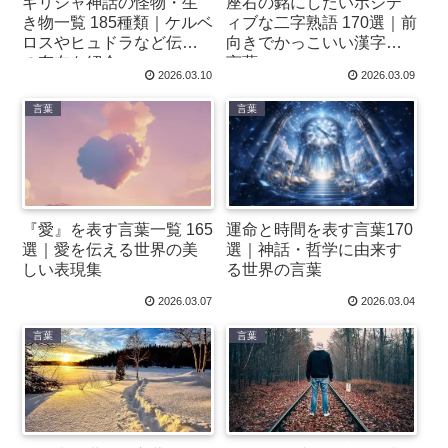
ギリシャ神話の怪物・生
座右の銘にしたいポジテ
き物一覧 185種類｜ケルベ
ィブな二字熟語 170選｜前
ロスやヒュドラなど伝説
向きでかっこいい漢字の
の存在を紹介
言葉
2026.03.10
2026.03.09
言葉
言葉
『愛』を表す言葉一覧 165
運命と時間を表す言葉170
選｜愛を伝える世界の美
選｜神話・哲学に由来す
しい表現集
る世界の言葉
2026.03.07
2026.03.04
言葉
言葉