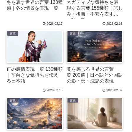
冬を表す世界の言葉 138種
ネガティブな気持ちを表
類｜冬の情景を表現一覧
現する言葉 155種類｜悲し
み・後悔・不安を表す日
本語一覧
2026.02.17
2026.02.16
言葉
言葉
正の感情表現一覧 130種類
闇を感じる世界の言葉一
｜前向きな気持ちを伝え
覧 200選｜日本語と外国語
る日本語
の影・夜・沈黙の表現
2026.02.15
2026.02.07
言葉
言葉