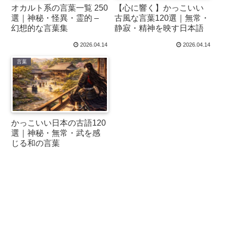
オカルト系の言葉一覧 250
【心に響く】かっこいい
選｜神秘・怪異・霊的 –
古風な言葉120選｜無常・
幻想的な言葉集
静寂・精神を映す日本語
2026.04.14
2026.04.14
言葉
かっこいい日本の古語120
選｜神秘・無常・武を感
じる和の言葉