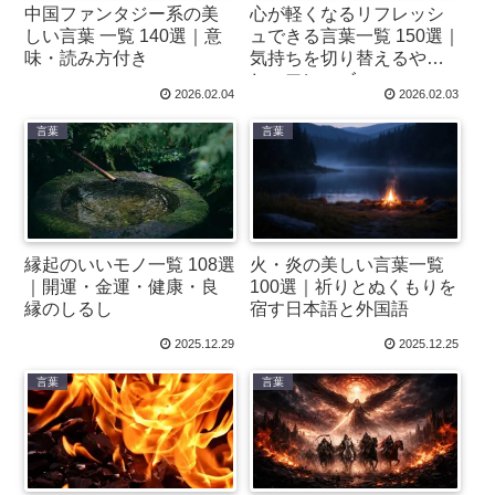
中国ファンタジー系の美
心が軽くなるリフレッシ
しい言葉 一覧 140選｜意
ュできる言葉一覧 150選｜
味・読み方付き
気持ちを切り替えるやさ
しいフレーズ
2026.02.04
2026.02.03
言葉
言葉
縁起のいいモノ一覧 108選
火・炎の美しい言葉一覧
｜開運・金運・健康・良
100選｜祈りとぬくもりを
縁のしるし
宿す日本語と外国語
2025.12.29
2025.12.25
言葉
言葉