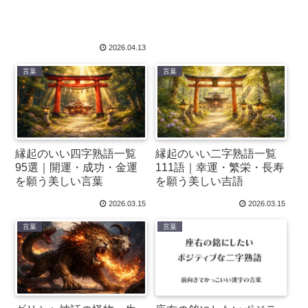
2026.04.13
言葉
言葉
縁起のいい四字熟語一覧
縁起のいい二字熟語一覧
95選｜開運・成功・金運
111語｜幸運・繁栄・長寿
を願う美しい言葉
を願う美しい吉語
2026.03.15
2026.03.15
言葉
言葉