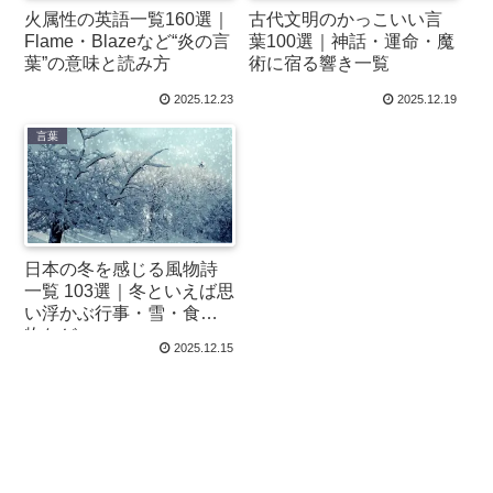
火属性の英語一覧160選｜
古代文明のかっこいい言
Flame・Blazeなど“炎の言
葉100選｜神話・運命・魔
葉”の意味と読み方
術に宿る響き一覧
2025.12.23
2025.12.19
言葉
日本の冬を感じる風物詩
一覧 103選｜冬といえば思
い浮かぶ行事・雪・食べ
物など
2025.12.15