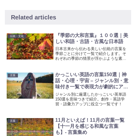
Related articles
『季節の大和言葉』１００選｜美
伝統・文化
しい和語・古語・古風な日本語
日本古来から伝わる美しい伝統の言葉を
季節ごとに分けて一覧で紹介します。そ
れぞれの季節の情景が浮かぶような素敵
な言葉がたくさんあります。繊細な季節
の移ろいを言葉で表現した『雅語・和
語・大和言葉』と言われる美しく綺麗な
かっこいい英語の言葉150選｜神
言葉
古語を楽しんで下さい。
話・心理・宇宙 – ジャンル別・意
味付き一覧で表現力が劇的にアッ
プ！
ジャンル別に厳選したかっこいい英単語
150選を意味つきで紹介。創作・英語学
習・語彙力アップに役立つ一覧です！
11月といえば！11月の言葉一覧
言葉
【十一月を感じる和風な言葉
も】- 言葉集め