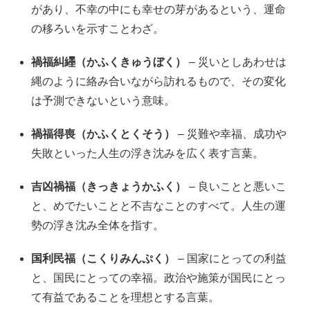
があり、不幸の中にも幸せの芽があるという、運命
の移ろいを示すことわざ。
禍福糾纆（かふくきゅうぼく）
– 災いとしあわせは
縄のように絡み合いながら訪れるもので、その変化
は予測できないという意味。
禍福得喪（かふくとくそう）
– 災難や幸福、成功や
失敗といった人生の浮き沈みを広く表す言葉。
吉凶禍福（きっきょうかふく）
– 良いことと悪いこ
と、めでたいことと不吉なことのすべて。人生の運
勢の浮き沈み全体を指す。
国利民福（こくりみんぷく）
– 国家にとっての利益
と、国民にとっての幸福。政治や施策が国民にとっ
て有益であることを理想とする言葉。