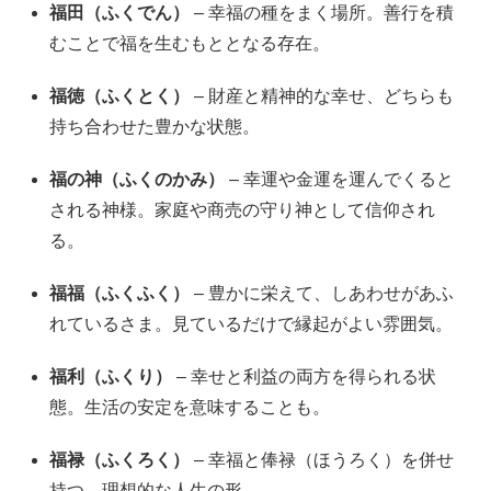
福田（ふくでん）
– 幸福の種をまく場所。善行を積
むことで福を生むもととなる存在。
福徳（ふくとく）
– 財産と精神的な幸せ、どちらも
持ち合わせた豊かな状態。
福の神（ふくのかみ）
– 幸運や金運を運んでくると
される神様。家庭や商売の守り神として信仰され
る。
福福（ふくふく）
– 豊かに栄えて、しあわせがあふ
れているさま。見ているだけで縁起がよい雰囲気。
福利（ふくり）
– 幸せと利益の両方を得られる状
態。生活の安定を意味することも。
福禄（ふくろく）
– 幸福と俸禄（ほうろく）を併せ
持つ、理想的な人生の形。