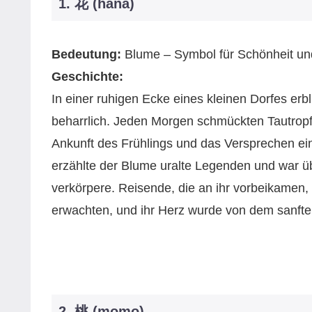
1. 花 (hana)
Bedeutung:
Blume – Symbol für Schönheit und
Geschichte:
In einer ruhigen Ecke eines kleinen Dorfes er
beharrlich. Jeden Morgen schmückten Tautropfe
Ankunft des Frühlings und das Versprechen ei
erzählte der Blume uralte Legenden und war ü
verkörpere. Reisende, die an ihr vorbeikamen,
erwachten, und ihr Herz wurde von dem sanft
2. 桃 (momo)