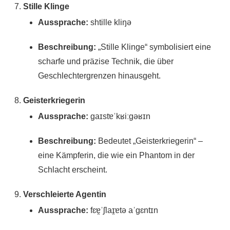
Stille Klinge
Aussprache:
shtille kliŋə
Beschreibung:
„Stille Klinge“ symbolisiert eine
scharfe und präzise Technik, die über
Geschlechtergrenzen hinausgeht.
Geisterkriegerin
Aussprache:
gaɪstɐˈkʁiːgəʁɪn
Beschreibung:
Bedeutet „Geisterkriegerin“ –
eine Kämpferin, die wie ein Phantom in der
Schlacht erscheint.
Verschleierte Agentin
Aussprache:
fɛɐ̯ˈʃlaɪ̯ɐtə aˈɡɛntɪn