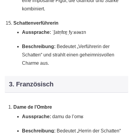
eine imposante Figur, die Glamour und Stärke
kombiniert.
Schattenverführerin
Aussprache:
ˈʃatn̩fɛɐ̯ˌfyːʁəʁɪn
Beschreibung:
Bedeutet „Verführerin der
Schatten“ und strahlt einen geheimnisvollen
Charme aus.
3. Französisch
Dame de l’Ombre
Aussprache:
damu də l‛omʁ
Beschreibung:
Bedeutet „Herrin der Schatten“