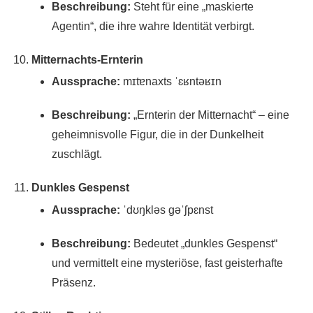
Beschreibung:
Steht für eine „maskierte
Agentin“, die ihre wahre Identität verbirgt.
Mitternachts-Ernterin
Aussprache:
mɪtɐnaxts ˈɛʁntəʁɪn
Beschreibung:
„Ernterin der Mitternacht“ – eine
geheimnisvolle Figur, die in der Dunkelheit
zuschlägt.
Dunkles Gespenst
Aussprache:
ˈdʊŋkləs ɡəˈʃpɛnst
Beschreibung:
Bedeutet „dunkles Gespenst“
und vermittelt eine mysteriöse, fast geisterhafte
Präsenz.