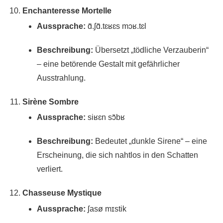
Enchanteresse Mortelle
Aussprache:
ɑ̃.ʃɑ̃.tɛʁɛs mɔʁ.tɛl
Beschreibung:
Übersetzt „tödliche Verzauberin“
– eine betörende Gestalt mit gefährlicher
Ausstrahlung.
Sirène Sombre
Aussprache:
siʁɛn sɔ̃bʁ
Beschreibung:
Bedeutet „dunkle Sirene“ – eine
Erscheinung, die sich nahtlos in den Schatten
verliert.
Chasseuse Mystique
Aussprache:
ʃasø mɪstik