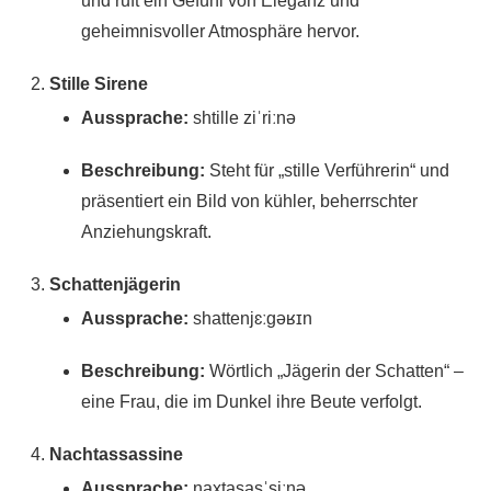
und ruft ein Gefühl von Eleganz und
geheimnisvoller Atmosphäre hervor.
Stille Sirene
Aussprache:
shtille ziˈriːnə
Beschreibung:
Steht für „stille Verführerin“ und
präsentiert ein Bild von kühler, beherrschter
Anziehungskraft.
Schattenjägerin
Aussprache:
shattenjɛːgəʁɪn
Beschreibung:
Wörtlich „Jägerin der Schatten“ –
eine Frau, die im Dunkel ihre Beute verfolgt.
Nachtassassine
Aussprache:
naxtasasˈsiːnə