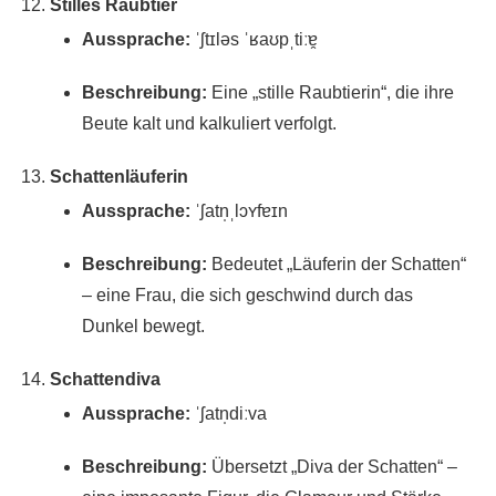
Stilles Raubtier
Aussprache:
ˈʃtɪləs ˈʁaʊpˌtiːɐ̯
Beschreibung:
Eine „stille Raubtierin“, die ihre
Beute kalt und kalkuliert verfolgt.
Schattenläuferin
Aussprache:
ˈʃatn̩ˌlɔʏfɐɪn
Beschreibung:
Bedeutet „Läuferin der Schatten“
– eine Frau, die sich geschwind durch das
Dunkel bewegt.
Schattendiva
Aussprache:
ˈʃatn̩diːva
Beschreibung:
Übersetzt „Diva der Schatten“ –