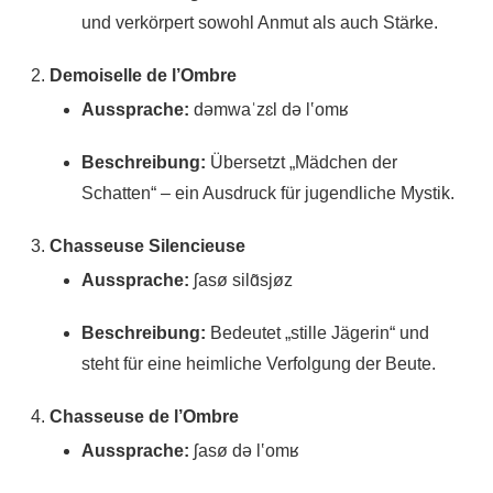
und verkörpert sowohl Anmut als auch Stärke.
Demoiselle de l’Ombre
Aussprache:
dəmwaˈzɛl də l‛omʁ
Beschreibung:
Übersetzt „Mädchen der
Schatten“ – ein Ausdruck für jugendliche Mystik.
Chasseuse Silencieuse
Aussprache:
ʃasø silɑ̃sjøz
Beschreibung:
Bedeutet „stille Jägerin“ und
steht für eine heimliche Verfolgung der Beute.
Chasseuse de l’Ombre
Aussprache:
ʃasø də l‛omʁ