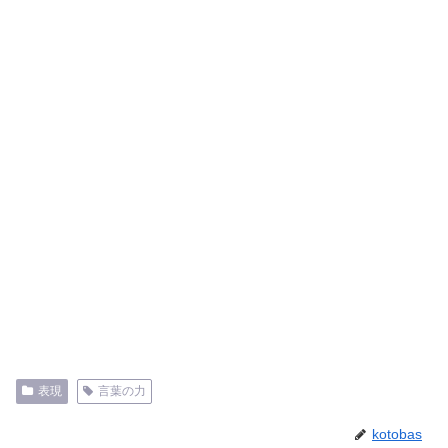
表現
言葉の力
kotobas