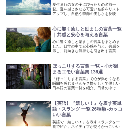
夏生まれの女の子にぴったりの名前一
覧。夏を感じさせる可愛い名前をリスト
アップし、自然や季節の美しさを反映さ
せた名前を紹介します。ぜひ、お子様の
名前選びの参考にしてください。
心に響く癒しと励ましの言葉一覧
表現
｜共感と安心を与える言葉
心に響く癒しと励ましの言葉をまとめま
した。日常の中で安心感を与え、共感を
示し、前向きな気持ちを引き出す言葉を
集めています。愛情と優しさを伝える言
葉も満載です。
ほっこりする言葉 一覧 – 心が温
表現
まるエモい言葉集 136選
「ほっこりする言葉」で心が温かくなる
瞬間を感じませんか？懐かしくて優しい
日本語の言葉一覧を紹介。日常の中で小
さな幸せを見つけるヒントに。
【英語】『嬉しい！』を表す英単
表現
語・スラング 一覧 26種類 -カッコ
いい言葉
英語で「嬉しい！」を表すスラングを一
覧で紹介。ネイティブが使うかっこいい