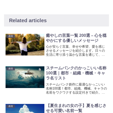
Related articles
癒やしの言葉一覧 200選 – 心を穏
表現
やかにする優しいメッセージ
心が安らぐ言葉、幸せや希望、愛を感じ
させるメッセージを紹介します。日々の
生活に寄り添う温かな言葉を通じて、心
のサポートとなるように集めました。
スチームパンクのかっこいい名称
表現
100選｜都市・組織・機械・キャ
ラ名リスト
スチームパンク創作に最適なかっこいい
名称100選！都市、組織、機械、キャラの
名前をワクワクする設定付きで紹介。世
界観を深めるネーミングの参考に！
【夏生まれの女の子】夏を感じさ
表現
せる可愛い名前一覧