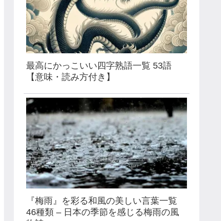
最高にかっこいい四字熟語一覧 53語
【意味・読み方付き】
『梅雨』を彩る和風の美しい言葉一覧
46種類 – 日本の季節を感じる梅雨の風