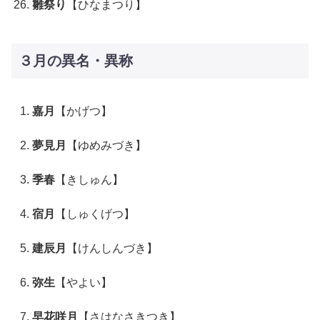
雛祭り
【ひなまつり】
３月の異名・異称
嘉月
【かげつ】
夢見月
【ゆめみづき】
季春
【きしゅん】
宿月
【しゅくげつ】
建辰月
【けんしんづき】
弥生
【やよい】
早花咲月
【さはなさきつき】