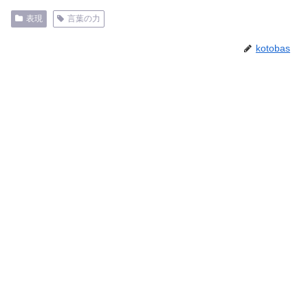
表現
言葉の力
kotobas