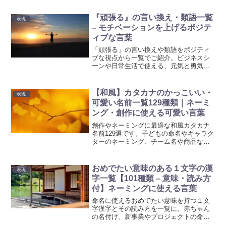
けアイデアにお困りの方必見です。
『頑張る』の言い換え・類語一覧
表現
– モチベーションを上げるポジテ
ィブな言葉
「頑張る」の言い換えや類語をポジティ
ブな視点から一覧でご紹介。ビジネスシ
ーンや日常生活で使える、元気と勇気を
くれる言葉を集めました。モチベーショ
ンアップに繋がる言葉の力を感じてくだ
さい。
【和風】カタカナのかっこいい・
表現
可愛い名前一覧129種類｜ネーミ
ング・創作に使える可愛い言葉
創作やネーミングに最適な和風カタカナ
名前129選です。子どもの命名やキャラク
ターのネーミング、チーム名や商品など
の名付けに、かっこいい・可愛いカタカ
ナ名前の一覧をぜひご活用ください。
おめでたい意味のある１文字の漢
表現
字一覧【101種類 – 意味・読み方
付】ネーミングに使える言葉
命名に使えるおめでたい意味を持つ１文
字漢字とその読み方を一覧に。赤ちゃん
の名付け、新事業やプロジェクトの命名
に最適な祝福と希望を込めた漢字をご紹