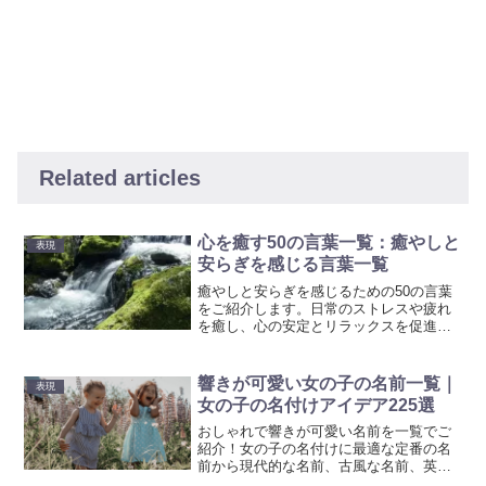
Related articles
心を癒す50の言葉一覧：癒やしと
表現
安らぎを感じる言葉一覧
癒やしと安らぎを感じるための50の言葉
をご紹介します。日常のストレスや疲れ
を癒し、心の安定とリラックスを促進す
るために、これらの言葉を活用してみま
しょう。
響きが可愛い女の子の名前一覧｜
表現
女の子の名付けアイデア225選
おしゃれで響きが可愛い名前を一覧でご
紹介！女の子の名付けに最適な定番の名
前から現代的な名前、古風な名前、英語
でも使える名前まで幅広くカバー。名付