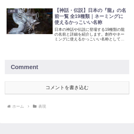
介。特別な瞬間にふさわしい名前を見つ
けましょう。
【神話・伝説】日本の『龍』の名
表現
前一覧 全19種類｜ネーミングに
使えるかっこいい名称
日本の神話や伝説に登場する19種類の龍
の名前と詳細を紹介します。創作やネー
ミングに使えるかっこいい名称としても
参考にしてください。
Comment
コメントを書き込む
ホーム
表現