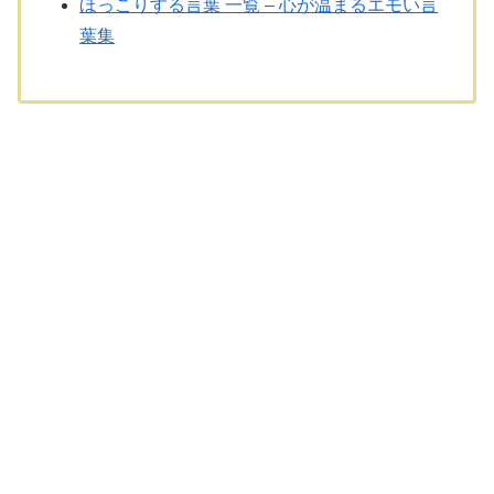
ほっこりする言葉 一覧 – 心が温まるエモい言
葉集