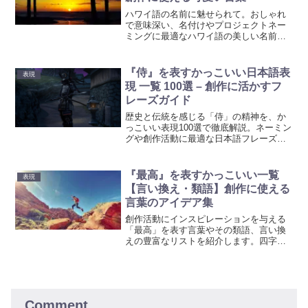
ハワイ語の名前に魅せられて。おしゃれ
で意味深い、名付けやプロジェクトネー
ミングに最適なハワイ語の美しい名前と
その意味を紹介。新しい命や創作でのネ
ーミングに、ハワイの自然や文化からイ
ンスパイアされた名前を。
『侍』を表すかっこいい日本語表
表現
現 一覧 100選 – 創作に活かすフ
レーズガイド
歴史と伝統を感じる「侍」の精神を、か
っこいい表現100選で徹底解説。ネーミン
グや創作活動に最適な日本語フレーズ
で、あなたの作品に新たな魅力をプラス
しましょう！
『最高』を表すかっこいい一覧
表現
【言い換え・類語】創作に使える
言葉のアイデア集
創作活動にインスピレーションを与える
「最高」を表す言葉やその類語、言い換
えの豊富なリストを紹介します。四字熟
語から独特の表現まで、キャラクターや
シーンを際立たせるためのかっこいい言
葉のアイデア集を探求し、あなたの物語
に深みと色彩を加えましょう。
Comment