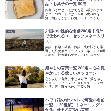
品・お菓子の一覧 80選
四角いものといえば何を思い浮かべます
か？このガイドでは、四角い食べ物を一
覧で紹介します。四角いスイーツから食
事まで、ユニークな形状の食べ物を集め
ました。
外国の中性的な名前200選｜海外
表現
で使われるユニセックスネームリ
スト
英語・仏語・独語・西語・北欧語から厳
選した男女兼用ユニセックスネーム200選
を紹介。性別問わず使えるおしゃれな海
外名前リストです。
癒やしの言葉一覧 200選 – 心を穏
表現
やかにする優しいメッセージ
心が安らぐ言葉、幸せや希望、愛を感じ
させるメッセージを紹介します。日々の
生活に寄り添う温かな言葉を通じて、心
のサポートとなるように集めました。
ハワイ語のオシャレで可愛い名前
表現
一覧【120種類】｜ネーミング・
創作に使える可愛い言葉