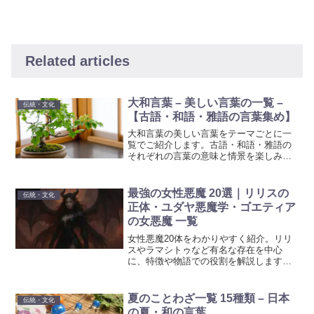
Related articles
大和言葉 – 美しい言葉の一覧 –
伝統・文化
【古語・和語・雅語の言葉集め】
大和言葉の美しい言葉をテーマごとに一
覧でご紹介します。古語・和語・雅語の
それぞれの言葉の意味と情景を楽しみな
がら、日本語の豊かな表現力を堪能でき
る内容です。
最強の女性悪魔 20選｜リリスの
伝統・文化
正体・ユダヤ悪魔学・ゴエティア
の女悪魔 一覧
女性悪魔20体をわかりやすく紹介。リリ
スやラマシトゥなど有名な存在を中心
に、特徴や物語での役割を解説します。
創作アイデアにも役立つ一覧です。
夏のことわざ一覧 15種類 – 日本
伝統・文化
の夏・和の言葉