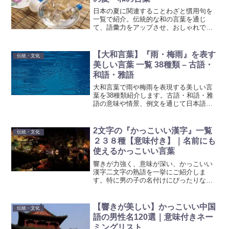
日本の夏に関連することわざと慣用句を
一覧で紹介。伝統的な和の言葉を通じ
て、語彙力をアップさせ、おしゃれで美
しい日本語を楽しみましょう。
【大和言葉】『雨・梅雨』を表す
伝統・文化
美しい言葉 一覧 38種類 – 古語・
和語・雅語
大和言葉で雨や梅雨を表現する美しい言
葉を38種類紹介します。古語・和語・雅
語の意味や情景、例文を通じて日本語の
豊かさを感じてください。
2文字の『かっこいい漢字』一覧
伝統・文化
２３８種【意味付き】｜名前にも
使えるかっこいい言葉
響きが力強く、意味が深い、かっこいい
漢字二文字の熟語を一挙にご紹介しま
す。特に男の子の名付けにぴったりな、
強さや勇気を感じさせる熟語の一覧にな
っています。あなたの命名のインスピレ
ーションとして、これらのかっこいい熟
【響きが美しい】かっこいい中国
伝統・文化
語をぜひ参考にしください。
語の男性名120選｜意味付きネー
ミングリスト