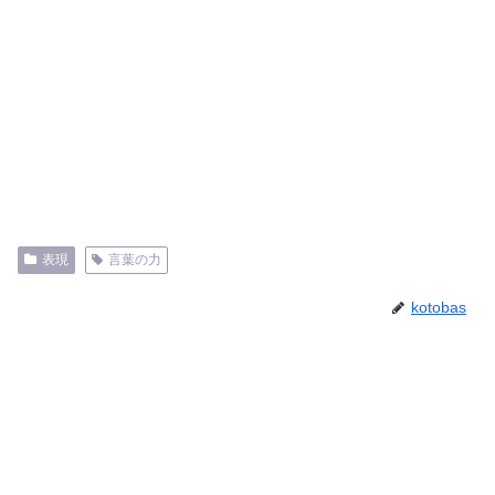
表現
言葉の力
kotobas