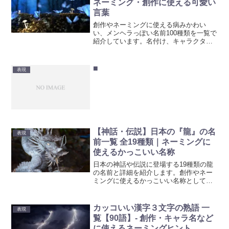
ネーミング・創作に使える可愛い
言葉
創作やネーミングに使える病みかわい
い、メンヘラっぽい名前100種類を一覧で
紹介しています。名付け、キャラクタ
ー、商品、サービス名に最適な、心に残
る個性的な名前集です。創作などのアイ
デアとしてご活用ください。
■
表現
【神話・伝説】日本の『龍』の名
表現
前一覧 全19種類｜ネーミングに
使えるかっこいい名称
日本の神話や伝説に登場する19種類の龍
の名前と詳細を紹介します。創作やネー
ミングに使えるかっこいい名称としても
参考にしてください。
カッコいい漢字３文字の熟語 一
表現
覧【90語】- 創作・キャラ名など
に使えるネーミングヒント