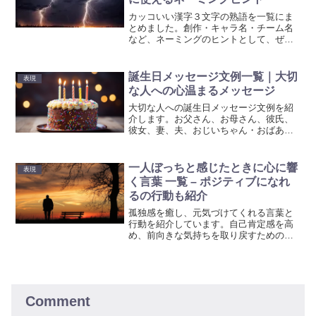
カッコいい漢字３文字の熟語を一覧にま
とめました。創作・キャラ名・チーム名
など、ネーミングのヒントとして、ぜひ
参考にしてみてください。
誕生日メッセージ文例一覧｜大切
表現
な人への心温まるメッセージ
大切な人への誕生日メッセージ文例を紹
介します。お父さん、お母さん、彼氏、
彼女、妻、夫、おじいちゃん・おばあち
ゃん、子供、友人に向けた心温まるメッ
セージの書き方を参考にしてください。
一人ぼっちと感じたときに心に響
表現
く言葉 一覧 – ポジティブになれ
るの行動も紹介
孤独感を癒し、元気づけてくれる言葉と
行動を紹介しています。自己肯定感を高
め、前向きな気持ちを取り戻すためのガ
イドです。どんな時も、希望と勇気を持
って一歩一歩前進していきましょう。
Comment