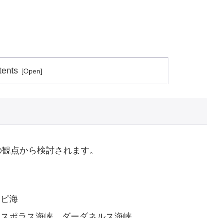
tents
の観点から検討されます。
スピ海
ボスポラス海峡、ダーダネルス海峡