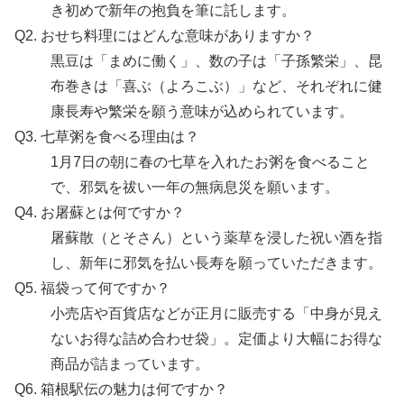
き初めで新年の抱負を筆に託します。
Q2. おせち料理にはどんな意味がありますか？
黒豆は「まめに働く」、数の子は「子孫繁栄」、昆
布巻きは「喜ぶ（よろこぶ）」など、それぞれに健
康長寿や繁栄を願う意味が込められています。
Q3. 七草粥を食べる理由は？
1月7日の朝に春の七草を入れたお粥を食べること
で、邪気を祓い一年の無病息災を願います。
Q4. お屠蘇とは何ですか？
屠蘇散（とそさん）という薬草を浸した祝い酒を指
し、新年に邪気を払い長寿を願っていただきます。
Q5. 福袋って何ですか？
小売店や百貨店などが正月に販売する「中身が見え
ないお得な詰め合わせ袋」。定価より大幅にお得な
商品が詰まっています。
Q6. 箱根駅伝の魅力は何ですか？