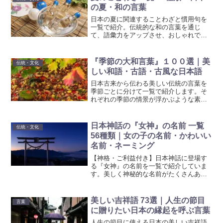
の夏・和の言葉
日本の夏に関連することわざと慣用句を
一覧で紹介。伝統的な和の言葉を通じ
て、語彙力をアップさせ、おしゃれで美
しい日本語を楽しみましょう。
『季節の大和言葉』１００選｜美
伝統・文化
しい和語・古語・古風な日本語
日本古来から伝わる美しい伝統の言葉を
季節ごとに分けて一覧で紹介します。そ
れぞれの季節の情景が浮かぶような素敵
な言葉がたくさんあります。繊細な季節
の移ろいを言葉で表現した『雅語・和
語・大和言葉』と言われる美しく綺麗な
日本神話の『女神』の名前 一覧
伝統・文化
古語を楽しんで下さい。
56種類｜女の子の名前・かわいい
名前・ネーミング
【神格・ご利益付き】日本神話に登場す
る『女神』の名前を一覧で紹介していま
す。美しく神秘的な名前がたくさんあり
ますので、お子様の命名やハンドルネー
ム、キャラクターのネーミングなどの参
考にご活用ください。
美しい吉祥語 73選｜人生の節目
言葉
に贈りたい日本の縁起を呼ぶ言葉
人生の節目に使える日本の美しい吉祥語