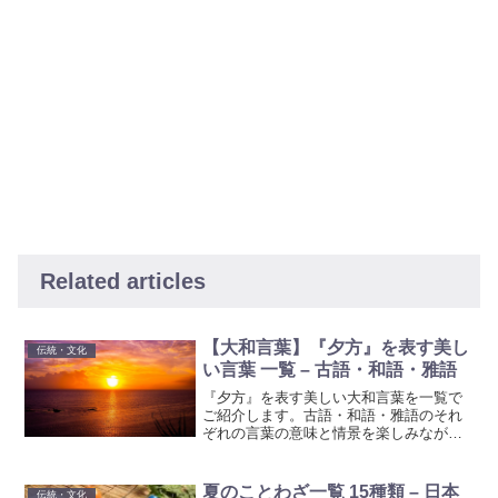
Related articles
【大和言葉】『夕方』を表す美し
伝統・文化
い言葉 一覧 – 古語・和語・雅語
『夕方』を表す美しい大和言葉を一覧で
ご紹介します。古語・和語・雅語のそれ
ぞれの言葉の意味と情景を楽しみなが
ら、夕暮れの風情を感じてみましょう。
日本語の豊かな表現力を堪能できる内容
です。
夏のことわざ一覧 15種類 – 日本
伝統・文化