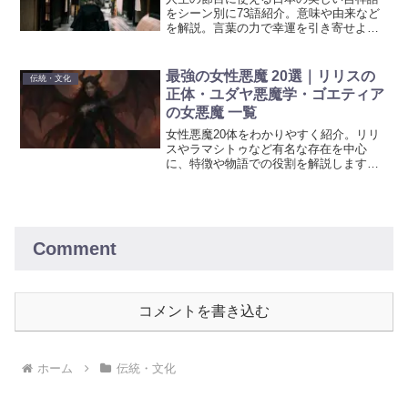
をシーン別に73語紹介。意味や由来など
を解説。言葉の力で幸運を引き寄せよ
う。
最強の女性悪魔 20選｜リリスの
伝統・文化
正体・ユダヤ悪魔学・ゴエティア
の女悪魔 一覧
女性悪魔20体をわかりやすく紹介。リリ
スやラマシトゥなど有名な存在を中心
に、特徴や物語での役割を解説します。
創作アイデアにも役立つ一覧です。
Comment
コメントを書き込む
ホーム
伝統・文化