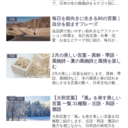
で、日本の冬の風物詩をカテゴリ別に紹
介します。
毎日を前向きに生きる80の言葉｜
言葉
自分を励ますフレーズ
会話調で使いやすい前向きなアファメー
ション80選を、自己肯定感・仕事・恋
愛・お金などテーマ別に紹介。毎日が変
わる言葉の力を感じてみませんか？
2月の美しい言葉 – 異称・季語・
言葉
風物詩 – 夏の風物詩と風情を楽し
む
2月の美しい言葉を紹介します。異称、季
語、風物詩など、冬の風情と春の訪れを
感じさせる言葉の数々。日本文化の魅力
を再発見し、豊かな時間を過ごしましょ
う。
【大和言葉】『風』を表す美しい
伝統・文化
言葉 一覧 31種類 – 古語・和語・
雅語
大和言葉で『風』を表す美しい言葉を31
種類ご紹介します。古語・和語・雅語の
魅力を感じながら、日本語の表現力を高