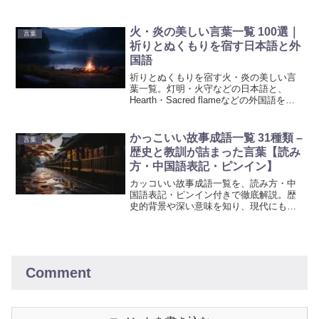
めましょう。言語学習や語彙力アップに
最適な一覧です。
火・炎の美しい言葉一覧 100選｜
言葉
祈りとぬくもりを宿す日本語と外
国語
祈りとぬくもりを宿す火・炎の美しい言
葉一覧。灯明・火守などの日本語と、
Hearth・Sacred flameなどの外国語をカ
テゴリ別に紹介。読み方と意味付きで、
文章表現や名前選びに役立ちます。
かっこいい故事成語一覧 31種類 –
言葉
歴史と教訓が詰まった言葉【読み
方・中国語表記・ピンイン】
カッコいい故事成語一覧を、読み方・中
国語表記・ピンイン付きで徹底解説。歴
史的背景や深い意味を知り、現代にも通
じる教訓や表現力を向上させるための言
葉集です。
Comment