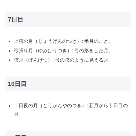
7日目
上弦の月（じょうげんのつき）: 半月のこと。
弓張り月（ゆみはりづき）: 弓の形をした月。
弦月（げんげつ）: 弓の弦のように見える月。
10日目
十日夜の月（とうかんやのつき）: 新月から十日目の
月。