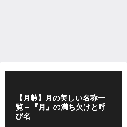
【月齢】月の美しい名称一
覧 – 『月』の満ち欠けと呼
び名