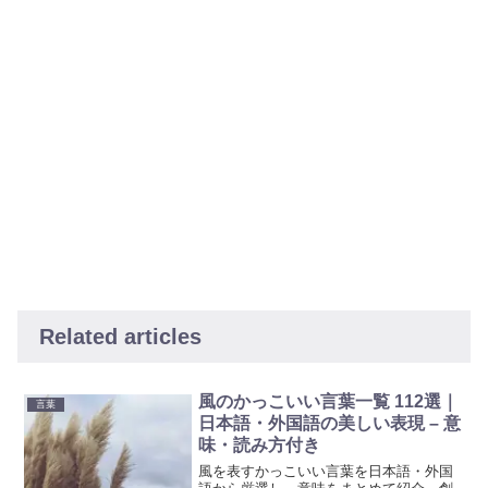
Related articles
風のかっこいい言葉一覧 112選｜
言葉
日本語・外国語の美しい表現 – 意
味・読み方付き
風を表すかっこいい言葉を日本語・外国