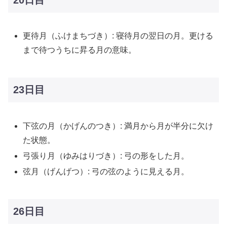
20日目
更待月（ふけまちづき）: 寝待月の翌日の月。更ける
まで待つうちに昇る月の意味。
23日目
下弦の月（かげんのつき）: 満月から月が半分に欠け
た状態。
弓張り月（ゆみはりづき）: 弓の形をした月。
弦月（げんげつ）: 弓の弦のように見える月。
26日目