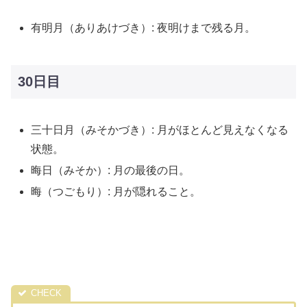
有明月（ありあけづき）: 夜明けまで残る月。
30日目
三十日月（みそかづき）: 月がほとんど見えなくなる
状態。
晦日（みそか）: 月の最後の日。
晦（つごもり）: 月が隠れること。