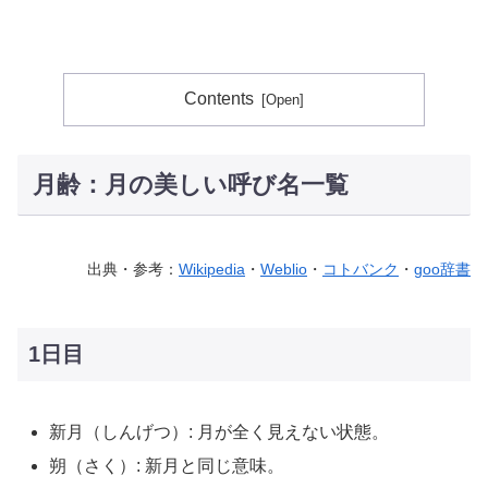
Contents
月齢：月の美しい呼び名一覧
出典・参考：
Wikipedia
・
Weblio
・
コトバンク
・
goo辞書
1日目
新月（しんげつ）: 月が全く見えない状態。
朔（さく）: 新月と同じ意味。