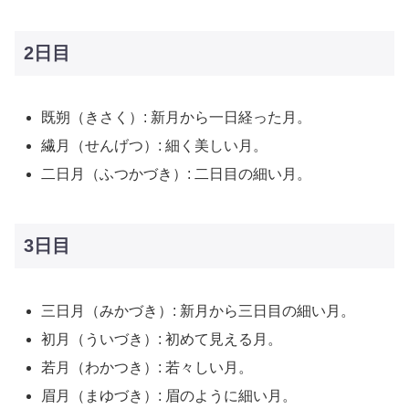
2日目
既朔（きさく）: 新月から一日経った月。
繊月（せんげつ）: 細く美しい月。
二日月（ふつかづき）: 二日目の細い月。
3日目
三日月（みかづき）: 新月から三日目の細い月。
初月（ういづき）: 初めて見える月。
若月（わかつき）: 若々しい月。
眉月（まゆづき）: 眉のように細い月。