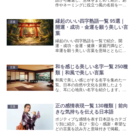
語から厳選し、意味をまとめて紹介。創
作やネーミングに役立つ風の名前を一覧
で整理した記事です。
縁起のいい四字熟語一覧 95選｜
言葉
開運・成功・金運を願う美しい言
葉
縁起のいい四字熟語を一覧で紹介。開
運・成功・金運・健康・家庭円満など、
幸運を願う美しい言葉を意味とともにま
とめています。「一陽来復」「大願成
就」「家内安全」など、人生の節目や座
右の銘にも使える吉祥語が見つかりま
和を感じる美しい名字一覧 250種
言葉
す。
類｜和風で美しい言葉
和風で美しい感じがする名字を集めた一
覧。日本の自然や文化を反映したよう
な、耳に心地良い名字を紹介します。伝
統と美を感じさせる独特の名字をご覧く
ださい。創作などのヒントになるかもし
れません。
正の感情表現一覧 130種類｜前向
言葉
きな気持ちを伝える日本語
ポジティブな感情を表す日本語をカテゴ
リ別に紹介。喜び・安心・感謝・希望な
どの言葉を読み方と意味付きで掲載。日
常表現や文章、名づけにも使いやすい前