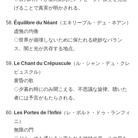
げることで真実が明かされる。
Équilibre du Néant
（エキリーブル・デュ・ネアン）
虚無の均衡
◇世界が崩壊しないために保たれる絶妙なバラン
ス。闇と光が共存する地点。
Le Chant du Crépuscule
（ル・シャン・デュ・クレ
ピュスクル）
黄昏の歌
◇夕暮れ時にのみ聞こえる、不思議な旋律。聴いた
者には予言がもたらされる。
Les Portes de l’Infini
（レ・ポルト・ドゥ・ランフィ
ニ）
無限の門