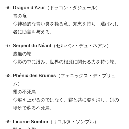
Dragon d’Azur
（ドラゴン・ダジュール）
青の竜
◇神秘的な青い炎を操る竜。知恵を持ち、選ばれし
者に助言を与える。
Serpent du Néant
（セルパン・デュ・ネアン）
虚無の蛇
◇影の中に潜み、世界の根源に関わる力を持つ蛇。
Phénix des Brumes
（フェニックス・デ・ブリュ
ム）
霧の不死鳥
◇燃え上がるのではなく、霧と共に姿を消し、別の
場所で蘇る不死鳥。
Licorne Sombre
（リコルヌ・ソンブル）