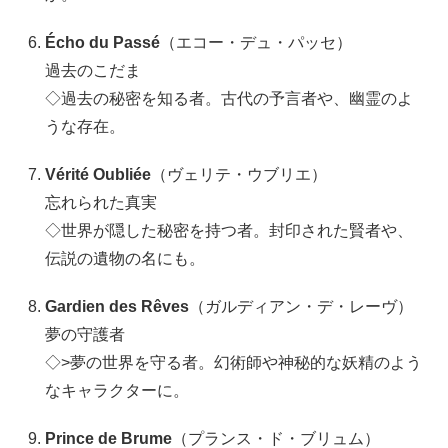
Écho du Passé
（エコー・デュ・パッセ）
過去のこだま
◇過去の秘密を知る者。古代の予言者や、幽霊のよ
うな存在。
Vérité Oubliée
（ヴェリテ・ウブリエ）
忘れられた真実
◇世界が隠した秘密を持つ者。封印された賢者や、
伝説の遺物の名にも。
Gardien des Rêves
（ガルディアン・デ・レーヴ）
夢の守護者
◇>夢の世界を守る者。幻術師や神秘的な妖精のよう
なキャラクターに。
Prince de Brume
（プランス・ド・ブリュム）