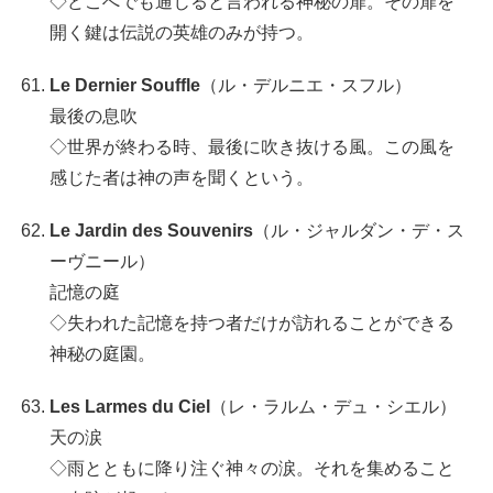
◇どこへでも通じると言われる神秘の扉。その扉を
開く鍵は伝説の英雄のみが持つ。
Le Dernier Souffle
（ル・デルニエ・スフル）
最後の息吹
◇世界が終わる時、最後に吹き抜ける風。この風を
感じた者は神の声を聞くという。
Le Jardin des Souvenirs
（ル・ジャルダン・デ・ス
ーヴニール）
記憶の庭
◇失われた記憶を持つ者だけが訪れることができる
神秘の庭園。
Les Larmes du Ciel
（レ・ラルム・デュ・シエル）
天の涙
◇雨とともに降り注ぐ神々の涙。それを集めること