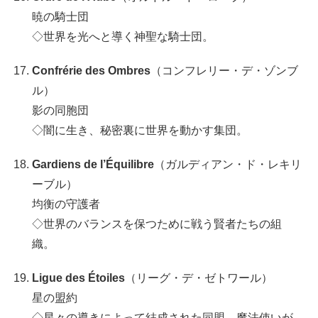
暁の騎士団
◇世界を光へと導く神聖な騎士団。
Confrérie des Ombres
（コンフレリー・デ・ゾンブ
ル）
影の同胞団
◇闇に生き、秘密裏に世界を動かす集団。
Gardiens de l’Équilibre
（ガルディアン・ド・レキリ
ーブル）
均衡の守護者
◇世界のバランスを保つために戦う賢者たちの組
織。
Ligue des Étoiles
（リーグ・デ・ゼトワール）
星の盟約
◇星々の導きによって結成された同盟。魔法使いが