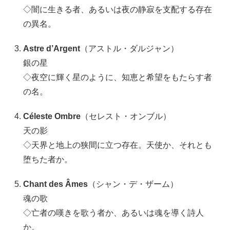
◇闇に生きる者、あるいは夜の静寂を支配する存在
の異名。
Astre d’Argent
（アストル・ダルジャン）
銀の星
◇夜空に輝く星のように、知恵と希望をもたらす者
の名。
Céleste Ombre
（セレスト・オンブル）
天の影
◇天界と地上の狭間に立つ存在。天使か、それとも
堕ちた者か。
Chant des Âmes
（シャン・デ・ザーム）
魂の歌
◇亡者の嘆きを歌う者か、あるいは魂を導く詩人
か。