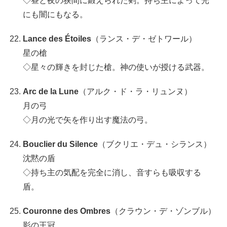
◇昼と夜の狭間に鍛えられた剣。持ち主によって光
にも闇にもなる。
Lance des Étoiles
（ランス・デ・ゼトワール）
星の槍
◇星々の輝きを封じた槍。神の使いが授ける武器。
Arc de la Lune
（アルク・ド・ラ・リュンヌ）
月の弓
◇月の光で矢を作り出す魔法の弓。
Bouclier du Silence
（ブクリエ・デュ・シランス）
沈黙の盾
◇持ち主の気配を完全に消し、音すらも吸収する
盾。
Couronne des Ombres
（クラウン・デ・ゾンブル）
影の王冠