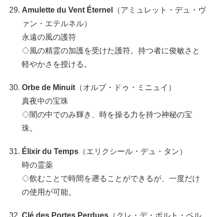
Amulette du Vent Éternel
（アミュレット・デュ・ヴ
ァン・エテルネル）
永遠の風の護符
◇風の精霊の加護を受けた護符。持つ者に俊敏さと
軽やかさを授ける。
Orbe de Minuit
（オルブ・ドゥ・ミニュイ）
真夜中の宝珠
◇闇の中でのみ輝き、時を操る力を持つ神秘の宝
珠。
Élixir du Temps
（エリクシール・デュ・タン）
時の霊薬
◇飲むことで時間を遡ることができるが、一度だけ
の使用が可能。
Clé des Portes Perdues
（クレ・デ・ポルト・ペル