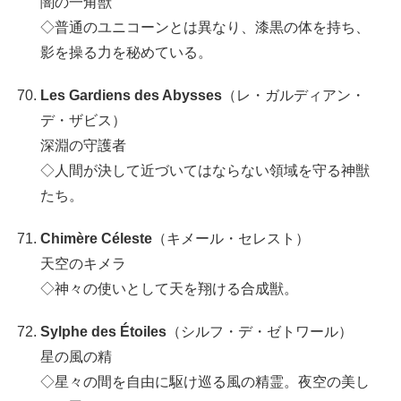
闇の一角獣
◇普通のユニコーンとは異なり、漆黒の体を持ち、
影を操る力を秘めている。
Les Gardiens des Abysses
（レ・ガルディアン・
デ・ザビス）
深淵の守護者
◇人間が決して近づいてはならない領域を守る神獣
たち。
Chimère Céleste
（キメール・セレスト）
天空のキメラ
◇神々の使いとして天を翔ける合成獣。
Sylphe des Étoiles
（シルフ・デ・ゼトワール）
星の風の精
◇星々の間を自由に駆け巡る風の精霊。夜空の美し