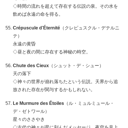
◇時間の流れを超えて存在する伝説の泉。その水を
飲めば永遠の命を得る。
Crépuscule d’Éternité
（クレピュスクル・デテルニ
テ）
永遠の黄昏
◇昼と夜の間に存在する神秘の時空。
Chute des Cieux
（シュット・デ・シュー）
天の落下
◇神々の世界が崩れ落ちたという伝説。天界から追
放された存在が関与するかもしれない。
Le Murmure des Étoiles
（ル・ミュルミュール・
デ・ゼトワール）
星々のささやき
◇古代の神々が星に刻んだメッセージ。夜空を見上