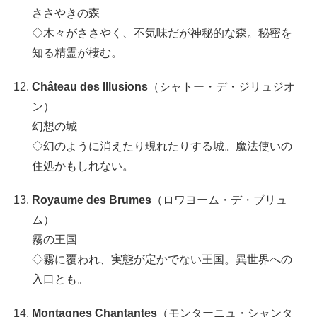
ささやきの森
◇木々がささやく、不気味だが神秘的な森。秘密を
知る精霊が棲む。
Château des Illusions
（シャトー・デ・ジリュジオ
ン）
幻想の城
◇幻のように消えたり現れたりする城。魔法使いの
住処かもしれない。
Royaume des Brumes
（ロワヨーム・デ・ブリュ
ム）
霧の王国
◇霧に覆われ、実態が定かでない王国。異世界への
入口とも。
Montagnes Chantantes
（モンターニュ・シャンタ