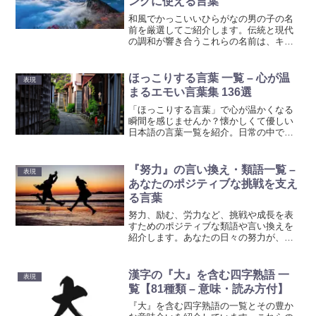
ングに使える言葉
和風でかっこいいひらがなの男の子の名
前を厳選してご紹介します。伝統と現代
の調和が響き合うこれらの名前は、キャ
ラクターやお子様の個性と未来に輝きを
与えるでしょう。
ほっこりする言葉 一覧 – 心が温
表現
まるエモい言葉集 136選
「ほっこりする言葉」で心が温かくなる
瞬間を感じませんか？懐かしくて優しい
日本語の言葉一覧を紹介。日常の中で小
さな幸せを見つけるヒントに。
『努力』の言い換え・類語一覧 –
表現
あなたのポジティブな挑戦を支え
る言葉
努力、励む、労力など、挑戦や成長を表
すためのポジティブな類語や言い換えを
紹介します。あなたの日々の努力が、更
なる成長へとつながるインスピレーショ
ンを提供します。
漢字の『大』を含む四字熟語 一
表現
覧【81種類 – 意味・読み方付】
『大』を含む四字熟語の一覧とその豊か