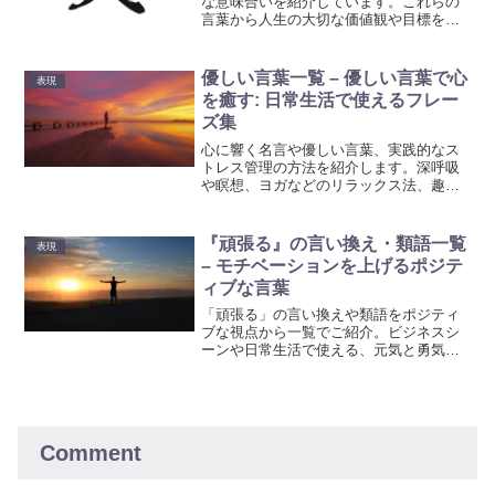
な意味合いを紹介しています。これらの
言葉から人生の大切な価値観や目標を再
考し、新たな発見をしてみましょう。
優しい言葉一覧 – 優しい言葉で心
表現
を癒す: 日常生活で使えるフレー
ズ集
心に響く名言や優しい言葉、実践的なス
トレス管理の方法を紹介します。深呼吸
や瞑想、ヨガなどのリラックス法、趣味
を楽しむ時間、健康的な生活習慣、他者
とのコミュニケーションで心身の健康を
保ちましょう。より充実した生活を送る
『頑張る』の言い換え・類語一覧
表現
ための具体的なアドバイスを提供しま
– モチベーションを上げるポジテ
す。
ィブな言葉
「頑張る」の言い換えや類語をポジティ
ブな視点から一覧でご紹介。ビジネスシ
ーンや日常生活で使える、元気と勇気を
くれる言葉を集めました。モチベーショ
ンアップに繋がる言葉の力を感じてくだ
さい。
Comment