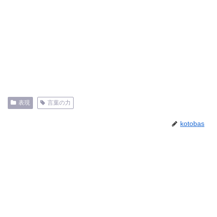
表現
言葉の力
kotobas