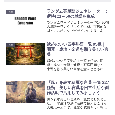
ランダム英単語ジェネレーター：
言葉
瞬時に1～50の単語を生成
ランダムワードジェネレーターで1～50個
の単語をワンクリックで生成。直感的な
UIとレスポンシブデザインにより、あら
ゆるデバイスで快適に使用可能。クリエ
イティブな発想やプロジェクトのインス
ピレーションに最適なツールです。
縁起のいい四字熟語一覧 95選｜
言葉
開運・成功・金運を願う美しい言
葉
縁起のいい四字熟語を一覧で紹介。開
運・成功・金運・健康・家庭円満など、
幸運を願う美しい言葉を意味とともにま
とめています。「一陽来復」「大願成
就」「家内安全」など、人生の節目や座
右の銘にも使える吉祥語が見つかりま
『風』を表す綺麗な言葉 一覧 227
言葉
す。
種類 – 美しい言葉を日常生活や創
作活動で活用してみましょう
風を表す美しい言葉を一覧にまとめまし
た。日常生活や創作活動で使えるこれら
の表現を通じて、風景や感情をより豊か
に表現しましょう。日本語の美しさを再