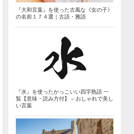
『大和言葉』を使った古風な《女の子》
の名前１７４選｜古語・雅語
『水』を使ったかっこいい四字熟語 一
覧【意味・読み方付】 – おしゃれで美し
い言葉