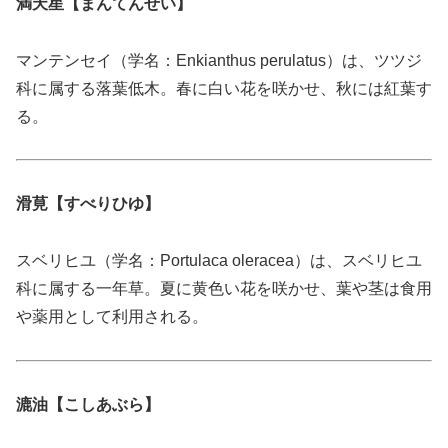
満天星【まんてんせい】
マンテンセイ（学名：Enkianthus perulatus）は、ツツジ
科に属する落葉低木。春に白い花を咲かせ、秋には紅葉す
る。
滑莧【すべりひゆ】
スベリヒユ（学名：Portulaca oleracea）は、スベリヒユ
科に属する一年草。夏に黄色い花を咲かせ、葉や茎は食用
や薬用として利用される。
漉油【こしあぶら】