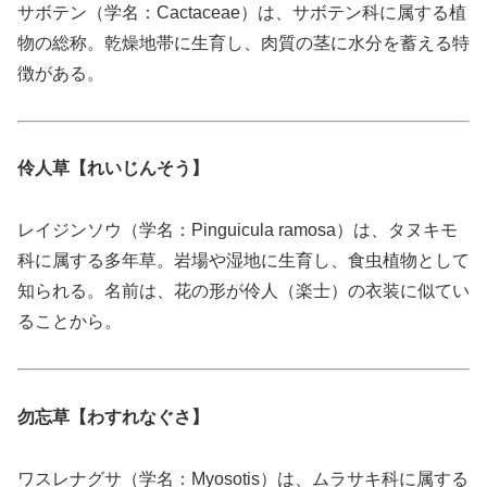
サボテン（学名：Cactaceae）は、サボテン科に属する植
物の総称。乾燥地帯に生育し、肉質の茎に水分を蓄える特
徴がある。
伶人草【れいじんそう】
レイジンソウ（学名：Pinguicula ramosa）は、タヌキモ
科に属する多年草。岩場や湿地に生育し、食虫植物として
知られる。名前は、花の形が伶人（楽士）の衣装に似てい
ることから。
勿忘草【わすれなぐさ】
ワスレナグサ（学名：Myosotis）は、ムラサキ科に属する