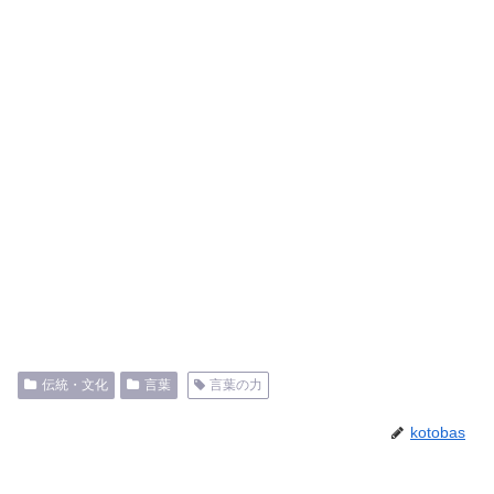
伝統・文化
言葉
言葉の力
kotobas