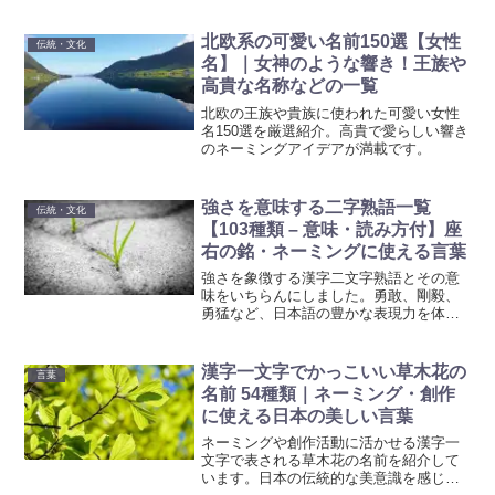
北欧系の可愛い名前150選【女性
伝統・文化
名】｜女神のような響き！王族や
高貴な名称などの一覧
北欧の王族や貴族に使われた可愛い女性
名150選を厳選紹介。高貴で愛らしい響き
のネーミングアイデアが満載です。
強さを意味する二字熟語一覧
伝統・文化
【103種類 – 意味・読み方付】座
右の銘・ネーミングに使える言葉
強さを象徴する漢字二文字熟語とその意
味をいちらんにしました。勇敢、剛毅、
勇猛など、日本語の豊かな表現力を体感
し、言葉の力を再発見しましょう。あな
たの言葉遣いに深みを加えるガイドで
す。
漢字一文字でかっこいい草木花の
言葉
名前 54種類｜ネーミング・創作
に使える日本の美しい言葉
ネーミングや創作活動に活かせる漢字一
文字で表される草木花の名前を紹介して
います。日本の伝統的な美意識を感じら