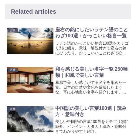
Related articles
座右の銘にしたいラテン語のこと
言葉
わざ100選：かっこいい格言一覧
ラテン語のかっこいい格言100選をカテゴ
リ別に紹介。意味・解説付きで座右の銘
にぴったり。かっこいいことわざで心に
響く言葉を見つけよう。
和を感じる美しい名字一覧 250種
言葉
類｜和風で美しい言葉
和風で美しい感じがする名字を集めた一
覧。日本の自然や文化を反映したよう
な、耳に心地良い名字を紹介します。伝
統と美を感じさせる独特の名字をご覧く
ださい。創作などのヒントになるかもし
れません。
中国語の美しい言葉100選｜読み
言葉
方・意味付き
美しい中国語の言葉100選をカテゴリ別に
紹介。ピンイン・カタカナ読み・意味付
きでわかりやすく紹介。