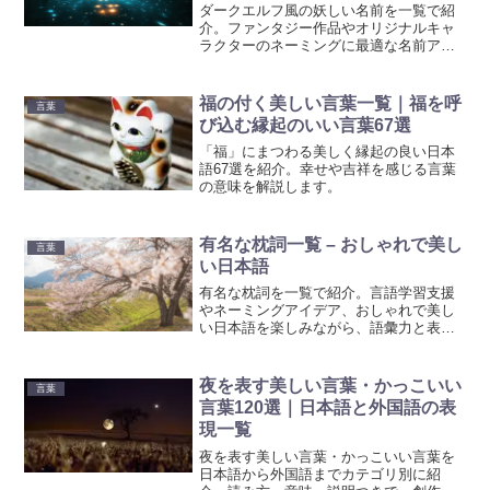
ダークエルフ風の妖しい名前を一覧で紹
介。ファンタジー作品やオリジナルキャ
ラクターのネーミングに最適な名前アイ
デアを見つけよう。創作活動に役立つイ
ンスピレーションを提供します。
福の付く美しい言葉一覧｜福を呼
言葉
び込む縁起のいい言葉67選
「福」にまつわる美しく縁起の良い日本
語67選を紹介。幸せや吉祥を感じる言葉
の意味を解説します。
有名な枕詞一覧 – おしゃれで美し
言葉
い日本語
有名な枕詞を一覧で紹介。言語学習支援
やネーミングアイデア、おしゃれで美し
い日本語を楽しみながら、語彙力と表現
力をアップしましょう。
夜を表す美しい言葉・かっこいい
言葉
言葉120選｜日本語と外国語の表
現一覧
夜を表す美しい言葉・かっこいい言葉を
日本語から外国語までカテゴリ別に紹