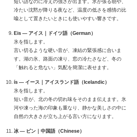
短い語なのに冷えの強さが出ます。氷が張る朝や、
冷たい沈黙が降りる夜など、温度の低さを感情の比
喩として置きたいときにも使いやすい響きです。
Eis — アイス｜ドイツ語（German）
氷を指します。
言い切るような硬い音が、凍結の緊張感に合いま
す。湖の氷、路面の凍り、窓の冷たさなど、冬の
「触れると危ない」気配を簡潔に表せます。
ís — イース｜アイスランド語（Icelandic）
氷を指します。
短い音が、北の冬の切れ味をそのまま伝えます。氷
河や凍った海の印象も重なり、静かな美しさの中に
自然の大きさが立ち上がる言い方になります。
冰 — ビン｜中国語（Chinese）