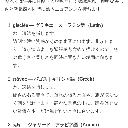
冷地では生存に直結する現象として認識され、透明な美し
さと緊張感が同時に漂うニュアンスを持ちます。
glaciēs — グラキエース｜ラテン語（Latin）
氷、凍結を指します。
透明で硬い質感がそのまま音に出ます。川が止ま
り、道が滑るような緊張感も含めて描けるので、冬
の危うさと美しさを同時に置きたい場面に向きま
す。
πάγος — パゴス｜ギリシャ語（Greek）
氷、凍結を指します。
硬さのある響きで、薄氷の張る水面や、霜が凍りつ
く朝を思わせます。静かな景色の中に、踏み外せな
い緊張を少しだけ混ぜたいときに合います。
جليد — ジャリード｜アラビア語（Arabic）