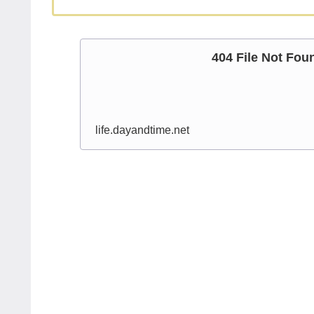
404 File Not Fou
life.dayandtime.net