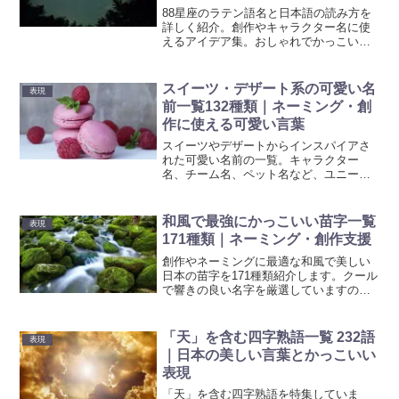
88星座のラテン語名と日本語の読み方を
詳しく紹介。創作やキャラクター名に使
えるアイデア集。おしゃれでかっこいい
言葉を使って、語彙力アップと表現力向
上を目指しましょう。
スイーツ・デザート系の可愛い名
表現
前一覧132種類｜ネーミング・創
作に使える可愛い言葉
スイーツやデザートからインスパイアさ
れた可愛い名前の一覧。キャラクター
名、チーム名、ペット名など、ユニーク
なネーミングのヒントとしてご利用くだ
さい。創造的なアイデアを探している方
に最適なリソースです。
和風で最強にかっこいい苗字一覧
表現
171種類｜ネーミング・創作支援
創作やネーミングに最適な和風で美しい
日本の苗字を171種類紹介します。クール
で響きの良い名字を厳選していますの
で、キャラクター作りなど創作等の名づ
けにぜひご活用ください。
「天」を含む四字熟語一覧 232語
表現
｜日本の美しい言葉とかっこいい
表現
「天」を含む四字熟語を特集していま