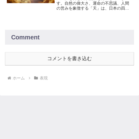
す。自然の偉大さ、運命の不思議、人間
の営みを象徴する「天」は、日本の四字
熟語の中でも特に美しい言葉やかっこい
い表現を生み出しています。それぞれの
熟語が持つ独特の魅力と深い意味を探り
ながら、日本語の豊かな表現力に触れて
みましょう。
Comment
コメントを書き込む
ホーム
表現