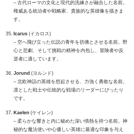
– 古代ローマの文化と現代的洗練さが融合した名前。
権威ある統治者や戦略家、貴族的な英雄像を描きま
す。
Icarus
(イカロス)
– 空へ飛び立った伝説の青年を彷彿とさせる名前。野
心と悲劇、そして挑戦の精神を内包し、冒険者や反
逆者に適しています。
Jorund
(ヨルンド)
– 北欧神話の英雄を想起させる、力強く勇敢な名前。
凛とした戦士や伝統的な戦場のリーダーにぴったり
です。
Kaelen
(ケイレン)
– 柔らかな響きと内に秘めた深い情熱を持つ名前。神
秘的な魔法使いや心優しい英雄に最適な印象を与え