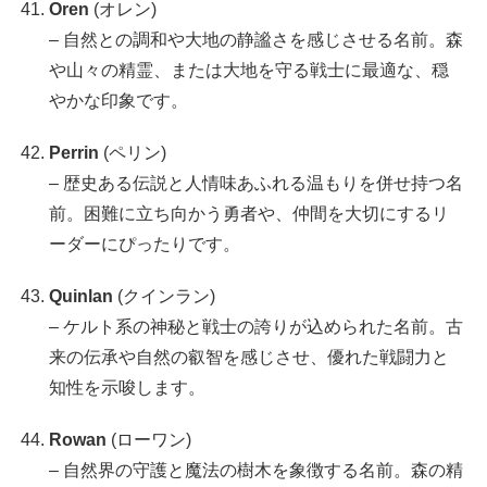
Oren
(オレン)
– 自然との調和や大地の静謐さを感じさせる名前。森
や山々の精霊、または大地を守る戦士に最適な、穏
やかな印象です。
Perrin
(ペリン)
– 歴史ある伝説と人情味あふれる温もりを併せ持つ名
前。困難に立ち向かう勇者や、仲間を大切にするリ
ーダーにぴったりです。
Quinlan
(クインラン)
– ケルト系の神秘と戦士の誇りが込められた名前。古
来の伝承や自然の叡智を感じさせ、優れた戦闘力と
知性を示唆します。
Rowan
(ローワン)
– 自然界の守護と魔法の樹木を象徴する名前。森の精