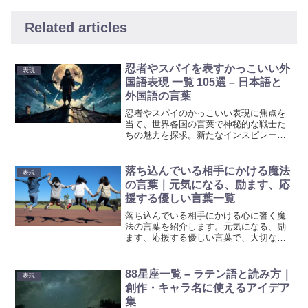
Related articles
忍者やスパイを表すかっこいい外
表現
国語表現 一覧 105選 – 日本語と
外国語の言葉
忍者やスパイのかっこいい表現に焦点を
当て、世界各国の言葉で神秘的な戦士た
ちの魅力を探求。新たなインスピレーシ
ョンを得る絶好のチャンスです！忍者や
スパイのかっこいい表現の奥深い魅力
が、あなたの創作や物語作りに新たな刺
落ち込んでいる相手にかける魔法
表現
激を与えます！
の言葉｜元気になる、励ます、応
援する優しい言葉一覧
落ち込んでいる相手にかける心に響く魔
法の言葉を紹介します。元気になる、励
ます、応援する優しい言葉で、大切な人
の心を温めましょう。
88星座一覧 – ラテン語と読み方｜
表現
創作・キャラ名に使えるアイデア
集