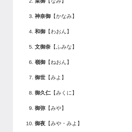
菜御
【なみ】
神奈御
【かなみ】
和御
【わおん】
文御奈
【ふみな】
嶺御
【ねおん】
御世
【みよ】
御久仁
【みくに】
御弥
【みや】
御夜
【みや・みよ】