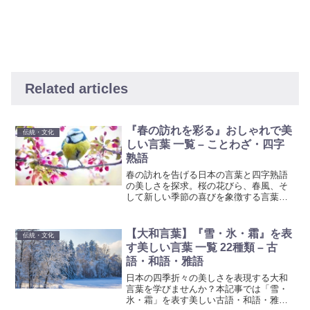
Related articles
『春の訪れを彩る』おしゃれで美
伝統・文化
しい言葉 一覧 – ことわざ・四字
熟語
春の訪れを告げる日本の言葉と四字熟語
の美しさを探求。桜の花びら、春風、そ
して新しい季節の喜びを象徴する言葉た
ちを通じて、春の風情と人生の教訓を紹
介します。春の美しさを称え、心新たに
するための参考にご活用ください。
【大和言葉】『雪・氷・霜』を表
伝統・文化
す美しい言葉 一覧 22種類 – 古
語・和語・雅語
日本の四季折々の美しさを表現する大和
言葉を学びませんか？本記事では「雪・
氷・霜」を表す美しい古語・和語・雅語