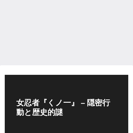
女忍者『くノ一』 – 隠密行
動と歴史的謎