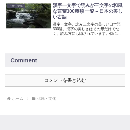
に、心からの感謝を言葉に込めて伝えま
漢字一文字で読みが三文字の和風
伝統・文化
しょう。
な言葉300種類 一覧 – 日本の美し
い古語
漢字一文字、読み三文字の美しい日本語
300選。漢字の美しさはその形だけでな
く、読み方にも隠されています。特に、
１文字で読みが３文字の言葉には、日本
の自然、文化、歴史が詰まっています。
創作活動やネーミングにも役立つ深い意
味を持つ言葉の集まりです。インスピレ
ーションを求めている方は是非参考にし
Comment
てみてください。
コメントを書き込む
ホーム
伝統・文化