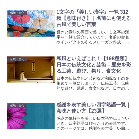
を一覧にまとめ、言語学習を楽しくしな
がら語彙力を高めるお手伝いをいたしま
す。
1文字の『美しい漢字』一覧 312
伝統・文化
種【意味付き】｜名前にも使える
古風で美しい言葉
響きと意味の両面で美しい、１文字の漢
字を一覧で紹介しています。名前の命名
やインパクトのあるスローガン作成、目
標設定など、様々なシチュエーション、
創作のインスピレーションなどに、ぜひ
活用してください。これらの漢字を、ク
和風といえばこれ！【198種類】
伝統・文化
リエイティブなアイディアの源として取
日本の伝統文化と芸術 – 歴史を彩
り入れてみてください。
る工芸、遊び、祭り、食文化
日本の伝統文化と芸術など和風なものを
集めて一覧にしました。伝統工芸、伝統
的な遊び、武道、食文化など、日本の美
意識と精神性を反映する豊富な言葉を紹
介します。日本の伝統に興味を持つ方は
是非参考にしてください。
感謝を表す美しい四字熟語一覧｜
伝統・文化
意味と使い方【23選】
感謝の気持ちを美しい日本語で伝えたい
とき、四字熟語はぴったりの表現です。
このページでは、感謝を表す美しい四字
熟語を23種類紹介し、その意味や使い方
について解説します。人生の大切な瞬間