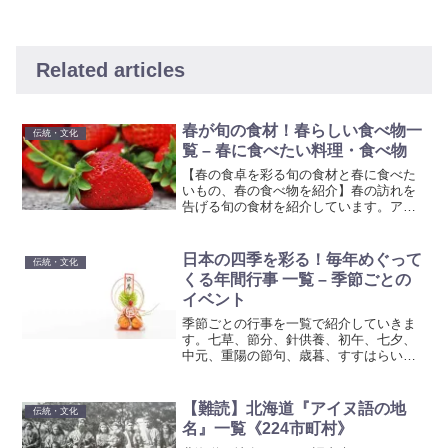
Related articles
春が旬の食材！春らしい食べ物一
伝統・文化
覧 – 春に食べたい料理・食べ物
【春の食卓を彩る旬の食材と春に食べた
いもの、春の食べ物を紹介】春の訪れを
告げる旬の食材を紹介しています。アス
パラガス、たけのこ、いちご、新玉ねぎ
など、春にぴったりの食材で作る栄養豊
富な美味しい料理を楽しみましょう。春
日本の四季を彩る！毎年めぐって
伝統・文化
の食材を味わい尽くし、季節の変わり目
くる年間行事 一覧 – 季節ごとの
を美食で彩ってみませんか。
イベント
季節ごとの行事を一覧で紹介していきま
す。七草、節分、針供養、初午、七夕、
中元、重陽の節句、歳暮、すすはらいな
ど日本には四季それぞれに伝統的な行事
がたくさんあります。日本の伝統的な行
事について学んでみませんか？
【難読】北海道『アイヌ語の地
伝統・文化
名』一覧《224市町村》