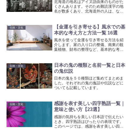
北海道の地名はアイヌ語由来のものがた
くさんあります。そのため難読漢字の地
名が数多くあり、北海道外の人は、なか
なか読めないかもしれません。ここでは
それらの地名とアイヌ語とその意味を紹
介していきます。
【金運を引き寄せる】風水での基
伝統・文化
本的な考え方と方法一覧 16選
風水を使って金運を引き寄せる方法を紹
介します。家の入り口の整備、南東の観
葉植物、財布の整理など、基本的な考え
方を紹介します。
日本の鬼の種類と名前一覧と日本
伝統・文化
の鬼伝説
日本の鬼を５０種類ほど集めてまとめま
した。それぞれの鬼の逸話や伝説などに
ついても記載しています。
感謝を表す美しい四字熟語一覧｜
伝統・文化
意味と使い方【23選】
感謝の気持ちを美しい日本語で伝えたい
とき、四字熟語はぴったりの表現です。
このページでは、感謝を表す美しい四字
熟語を23種類紹介し、その意味や使い方