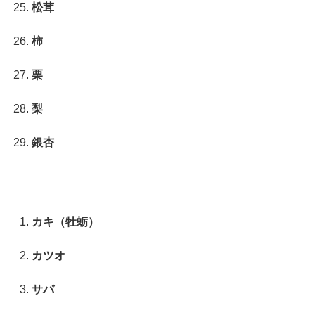
松茸
柿
栗
梨
銀杏
カキ（牡蛎）
カツオ
サバ