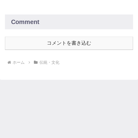
な表現から、雨を愛でる心を感じ取って
ください。
Comment
コメントを書き込む
ホーム
伝統・文化