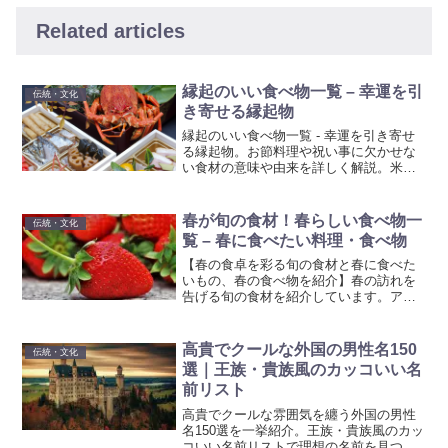
Related articles
縁起のいい食べ物一覧 – 幸運を引
伝統・文化
き寄せる縁起物
縁起のいい食べ物一覧 - 幸運を引き寄せ
る縁起物。お節料理や祝い事に欠かせな
い食材の意味や由来を詳しく解説。米・
豆・鯛・海老など、日本の伝統的な縁起
物を紹介します。
春が旬の食材！春らしい食べ物一
伝統・文化
覧 – 春に食べたい料理・食べ物
【春の食卓を彩る旬の食材と春に食べた
いもの、春の食べ物を紹介】春の訪れを
告げる旬の食材を紹介しています。アス
パラガス、たけのこ、いちご、新玉ねぎ
など、春にぴったりの食材で作る栄養豊
富な美味しい料理を楽しみましょう。春
高貴でクールな外国の男性名150
伝統・文化
の食材を味わい尽くし、季節の変わり目
選｜王族・貴族風のカッコいい名
を美食で彩ってみませんか。
前リスト
高貴でクールな雰囲気を纏う外国の男性
名150選を一挙紹介。王族・貴族風のカッ
コいい名前リストで理想の名前を見つけ