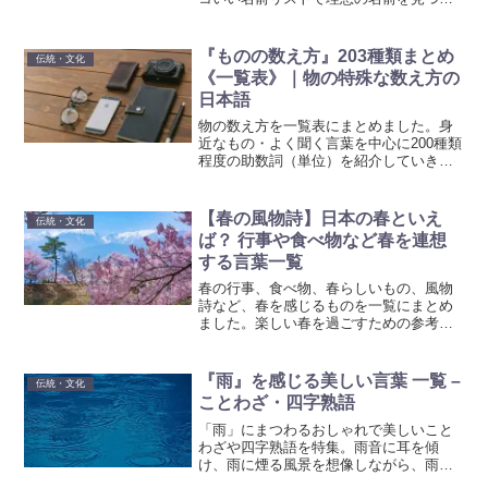
よう。
『ものの数え方』203種類まとめ
伝統・文化
《一覧表》｜物の特殊な数え方の
日本語
物の数え方を一覧表にまとめました。身
近なもの・よく聞く言葉を中心に200種類
程度の助数詞（単位）を紹介していきま
す。物を数える時にモノの後ろに付け
る"個"、"本"、"匹"などのことを助数詞
（じょすうし）と言います。
【春の風物詩】日本の春といえ
伝統・文化
ば？ 行事や食べ物など春を連想
する言葉一覧
春の行事、食べ物、春らしいもの、風物
詩など、春を感じるものを一覧にまとめ
ました。楽しい春を過ごすための参考に
してみてください。
『雨』を感じる美しい言葉 一覧 –
伝統・文化
ことわざ・四字熟語
「雨」にまつわるおしゃれで美しいこと
わざや四字熟語を特集。雨音に耳を傾
け、雨に煙る風景を想像しながら、雨の
魅力を再発見しましょう。日本の伝統的