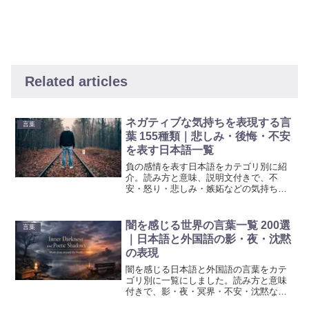
Related articles
ネガティブな気持ちを表現する言
言葉
葉 155種類｜悲しみ・後悔・不安
を表す日本語一覧
負の感情を表す日本語をカテゴリ別に紹
介。読み方と意味、説明文付きで、不
安・怒り・悲しみ・嫉妬などの気持ちを
言語化しやすくします。文章表現や創作
などにも便利です。
闇を感じる世界の言葉一覧 200選
言葉
｜日本語と外国語の影・夜・沈黙
の表現
闇を感じる日本語と外国語の言葉をカテ
ゴリ別に一覧にしました。読み方と意味
付きで、影・夜・冥界・不安・沈黙など
多様な闇表現を紹介。文章表現や名づけ