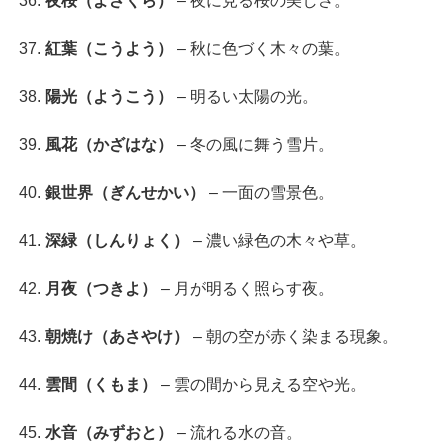
夜桜（よざくら）
– 夜に見る桜の美しさ。
紅葉（こうよう）
– 秋に色づく木々の葉。
陽光（ようこう）
– 明るい太陽の光。
風花（かざはな）
– 冬の風に舞う雪片。
銀世界（ぎんせかい）
– 一面の雪景色。
深緑（しんりょく）
– 濃い緑色の木々や草。
月夜（つきよ）
– 月が明るく照らす夜。
朝焼け（あさやけ）
– 朝の空が赤く染まる現象。
雲間（くもま）
– 雲の間から見える空や光。
水音（みずおと）
– 流れる水の音。