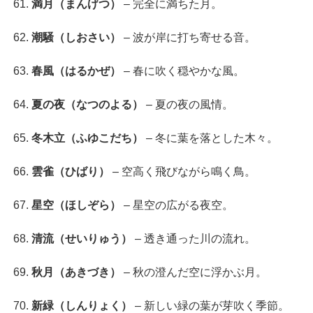
満月（まんげつ）
– 完全に満ちた月。
潮騒（しおさい）
– 波が岸に打ち寄せる音。
春風（はるかぜ）
– 春に吹く穏やかな風。
夏の夜（なつのよる）
– 夏の夜の風情。
冬木立（ふゆこだち）
– 冬に葉を落とした木々。
雲雀（ひばり）
– 空高く飛びながら鳴く鳥。
星空（ほしぞら）
– 星空の広がる夜空。
清流（せいりゅう）
– 透き通った川の流れ。
秋月（あきづき）
– 秋の澄んだ空に浮かぶ月。
新緑（しんりょく）
– 新しい緑の葉が芽吹く季節。