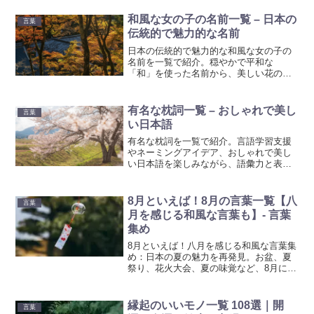
の参考にも使える語彙集です。
和風な女の子の名前一覧 – 日本の
言葉
伝統的で魅力的な名前
日本の伝統的で魅力的な和風な女の子の
名前を一覧で紹介。穏やかで平和な
「和」を使った名前から、美しい花の和
名、日本の歴史に名を残す女性から取っ
た名前、季節感のある名前など、名前選
びに役立つ情報が満載です。
有名な枕詞一覧 – おしゃれで美し
言葉
い日本語
有名な枕詞を一覧で紹介。言語学習支援
やネーミングアイデア、おしゃれで美し
い日本語を楽しみながら、語彙力と表現
力をアップしましょう。
8月といえば！8月の言葉一覧【八
言葉
月を感じる和風な言葉も】- 言葉
集め
8月といえば！八月を感じる和風な言葉集
め：日本の夏の魅力を再発見。お盆、夏
祭り、花火大会、夏の味覚など、8月に楽
しめる日本の文化や風習を紹介します。
このページを通じて、八月の日本を感じ
てください。
縁起のいいモノ一覧 108選｜開
言葉