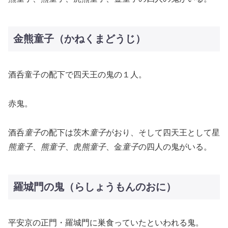
金熊童子（かねくまどうじ）
酒呑童子の配下で四天王の鬼の１人。
赤鬼。
酒呑
童子
の配下は茨木
童子
がおり、そして四天王として星
熊童子
、
熊童子
、虎
熊童子
、金
童子
の四人の鬼がいる。
羅城門の鬼（らしょうもんのおに）
平安京の正門・羅城門に巣食っていたといわれる鬼。