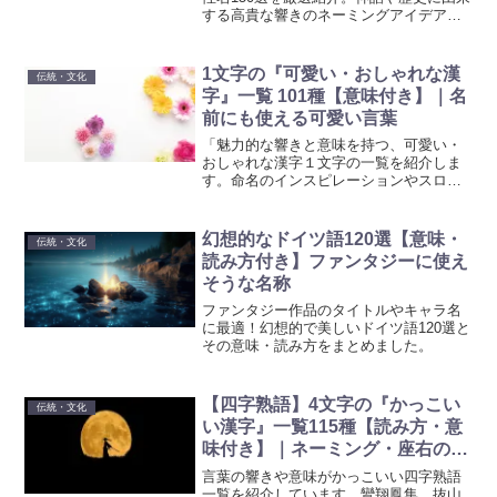
する高貴な響きのネーミングアイデア満
載。
1文字の『可愛い・おしゃれな漢
伝統・文化
字』一覧 101種【意味付き】｜名
前にも使える可愛い言葉
「魅力的な響きと意味を持つ、可愛い・
おしゃれな漢字１文字の一覧を紹介しま
す。命名のインスピレーションやスロー
ガンの作成、目標設定など、クリエイテ
ィブなアイディアの源としてぜひご利用
ください。
幻想的なドイツ語120選【意味・
伝統・文化
読み方付き】ファンタジーに使え
そうな名称
ファンタジー作品のタイトルやキャラ名
に最適！幻想的で美しいドイツ語120選と
その意味・読み方をまとめました。
【四字熟語】4文字の『かっこい
伝統・文化
い漢字』一覧115種【読み方・意
味付き】｜ネーミング・座右の銘
に使える四字熟語
言葉の響きや意味がかっこいい四字熟語
一覧を紹介しています。鸞翔鳳集、抜山