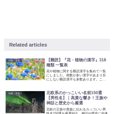
Related articles
【難読】『花・植物の漢字』318
伝統・文化
種類 一覧表
花や植物に関する難読漢字を集めて一覧
にしました。画数が多い漢字やあまり目
にしない難読漢字も多数あります。ここ
では、そういった特徴的な花や植物の漢
字を一覧にして紹介しています。珍しい
漢字を学びながら、花や植物の美しい世
北欧系のかっこいい名前150選
伝統・文化
界を楽しんでください。
【男性名】｜高貴な響き！王族や
神話と歴史から厳選
北欧の王族や貴族に伝わるカッコいい男
性名150選を厳選紹介。神話や歴史に由来