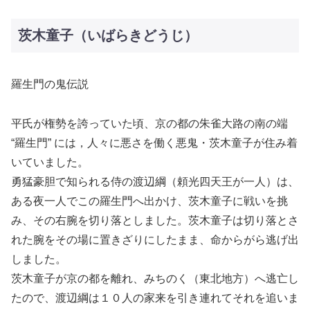
茨木童子（いばらきどうじ）
羅生門の鬼伝説
平氏が権勢を誇っていた頃、京の都の朱雀大路の南の端
“羅生門” には，人々に悪さを働く悪鬼・茨木童子が住み着
いていました。
勇猛豪胆で知られる侍の渡辺綱（頼光四天王が一人）は、
ある夜一人でこの羅生門へ出かけ、茨木童子に戦いを挑
み、その右腕を切り落としました。茨木童子は切り落とさ
れた腕をその場に置きざりにしたまま、命からがら逃げ出
しました。
茨木童子が京の都を離れ、みちのく（東北地方）へ逃亡し
たので、渡辺綱は１０人の家来を引き連れてそれを追いま