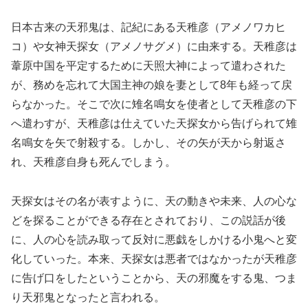
日本古来の天邪鬼は、記紀にある天稚彦（アメノワカヒ
コ）や女神天探女（アメノサグメ）に由来する。天稚彦は
葦原中国を平定するために天照大神によって遣わされた
が、務めを忘れて大国主神の娘を妻として8年も経って戻
らなかった。そこで次に雉名鳴女を使者として天稚彦の下
へ遣わすが、天稚彦は仕えていた天探女から告げられて雉
名鳴女を矢で射殺する。しかし、その矢が天から射返さ
れ、天稚彦自身も死んでしまう。
天探女はその名が表すように、天の動きや未来、人の心な
どを探ることができる存在とされており、この説話が後
に、人の心を読み取って反対に悪戯をしかける小鬼へと変
化していった。本来、天探女は悪者ではなかったが天稚彦
に告げ口をしたということから、天の邪魔をする鬼、つま
り天邪鬼となったと言われる。