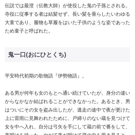
伝説では最澄（伝教大師）が使役した鬼の子孫とされる。
寺役に従事する者は結髪せず、長い髪を垂らしたいわゆる
大童であり、履物も草履をはいた子供のような姿であった
ため童子と呼ばれた。
鬼一口(おにひとくち)
平安時代初期の歌物語『伊勢物語』。
ある男が何年も女のもとへ通い続けていたが、身分の違い
からなかなか結ばれることができなかった。あるとき、男
はついにその女を盗み出したが、逃走の途中で夜が更けた
上に雷雨に見舞われたために、戸締りのない蔵を見つけて
女を中へ入れ、自分は弓矢を手にして蔵の前で番をして、