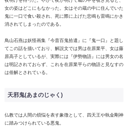
夜明けを待った。やがて夜が明けて蔵の中を覗き見ると、
女の姿はどこにもなかった。女はその蔵の中に住んでいた
鬼に一口で食い殺され、死に際に上げた悲鳴も雷鳴にかき
消されてしまったのである。
鳥山石燕は妖怪画集『今昔百鬼拾遺』に『鬼一口』と題し
てこの話を描いており、解説文では男は在原業平、女は藤
原高子としているが、実際には『伊勢物語』には男女の名
は明記されておらず、これを在原業平らの物語と見なすの
は俗解とされている。
天邪鬼(あまのじゃく)
仏教では人間の煩悩を表す象徴として、四天王や執金剛神
に踏みつけられている悪鬼。