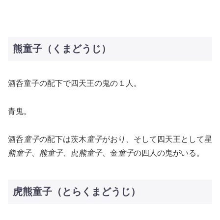
熊童子（くまどうじ）
酒呑童子の配下で四天王の鬼の１人。
青鬼。
酒呑
童子
の配下は茨木
童子
がおり、そして四天王として星
熊童子
、
熊童子
、虎
熊童子
、金
童子
の四人の鬼がいる。
虎熊童子（とらくまどうじ）