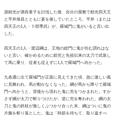
源頼光が酒呑童子を討伐した後、自分の屋敷で頼光四天王
と平井保昌とともに宴を催していたところ、平井（または
四天王の1人・卜部季武）が、羅城門に鬼がいると言い出
した。
四天王の1人・渡辺綱は、王地の総門に鬼が住む謂れはな
いと言い、確かめるために鎧兜と先祖伝来の太刀で武装し
て馬に乗り、従者も従えずに1人で羅城門へ向かった。
九条通に出て羅城門が正面に見えてきた頃、急に激しい風
に見舞われ、馬が動かなくなった。綱が馬から降りて羅城
門へ向かうと、背後から現れた鬼に兜をつかまれた。すか
さず綱が太刀で斬りつけたが、逆に兜を奪われた。綱の太
刀と鬼の鉄杖が激しくぶつかり合った末、綱はついに鬼の
片腕を斬り落とした。鬼は「時節を待ちて、取り返すべ