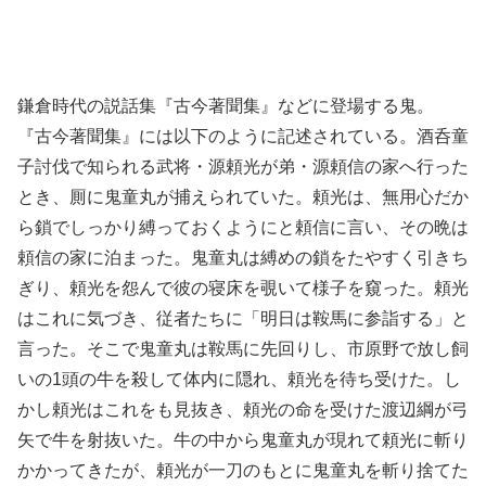
鎌倉時代の説話集『古今著聞集』などに登場する鬼。
『古今著聞集』には以下のように記述されている。酒呑童
子討伐で知られる武将・源頼光が弟・源頼信の家へ行った
とき、厠に鬼童丸が捕えられていた。頼光は、無用心だか
ら鎖でしっかり縛っておくようにと頼信に言い、その晩は
頼信の家に泊まった。鬼童丸は縛めの鎖をたやすく引きち
ぎり、頼光を怨んで彼の寝床を覗いて様子を窺った。頼光
はこれに気づき、従者たちに「明日は鞍馬に参詣する」と
言った。そこで鬼童丸は鞍馬に先回りし、市原野で放し飼
いの1頭の牛を殺して体内に隠れ、頼光を待ち受けた。し
かし頼光はこれをも見抜き、頼光の命を受けた渡辺綱が弓
矢で牛を射抜いた。牛の中から鬼童丸が現れて頼光に斬り
かかってきたが、頼光が一刀のもとに鬼童丸を斬り捨てた