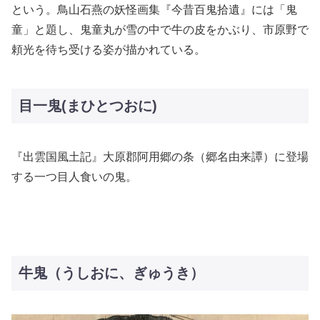
という。鳥山石燕の妖怪画集『今昔百鬼拾遺』には「鬼
童」と題し、鬼童丸が雪の中で牛の皮をかぶり、市原野で
頼光を待ち受ける姿が描かれている。
目一鬼(まひとつおに)
『出雲国風土記』大原郡阿用郷の条（郷名由来譚）に登場
する一つ目人食いの鬼。
牛鬼（うしおに、ぎゅうき）