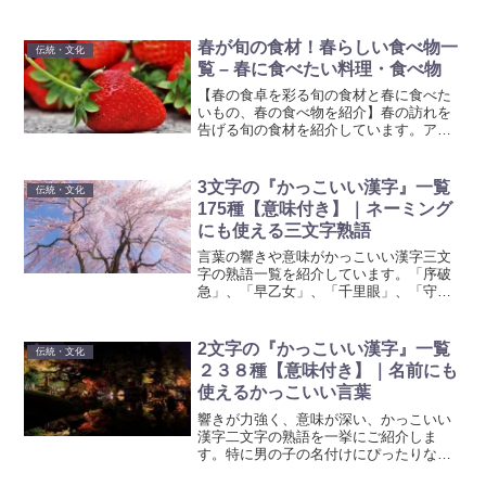
がら、日本語の豊かな表現力を堪能でき
る内容です。
春が旬の食材！春らしい食べ物一
伝統・文化
覧 – 春に食べたい料理・食べ物
【春の食卓を彩る旬の食材と春に食べた
いもの、春の食べ物を紹介】春の訪れを
告げる旬の食材を紹介しています。アス
パラガス、たけのこ、いちご、新玉ねぎ
など、春にぴったりの食材で作る栄養豊
富な美味しい料理を楽しみましょう。春
3文字の『かっこいい漢字』一覧
伝統・文化
の食材を味わい尽くし、季節の変わり目
175種【意味付き】｜ネーミング
を美食で彩ってみませんか。
にも使える三文字熟語
言葉の響きや意味がかっこいい漢字三文
字の熟語一覧を紹介しています。「序破
急」、「早乙女」、「千里眼」、「守破
離」など、読むだけで心に残るような熟
語を取り上げています。これらの熟語の
読み方と意味も一緒に掲載しているの
2文字の『かっこいい漢字』一覧
伝統・文化
で、参考にする際はその部分も確認して
２３８種【意味付き】｜名前にも
みてください。ネーミングや創作のアイ
使えるかっこいい言葉
デアとして、これらの熟語を活用するの
もおすすめです。ぜひ、ご覧ください。
響きが力強く、意味が深い、かっこいい
漢字二文字の熟語を一挙にご紹介しま
す。特に男の子の名付けにぴったりな、
強さや勇気を感じさせる熟語の一覧にな