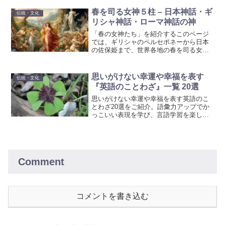
っています。あなたの命名のインスピレ
ーションとして、これらのかっこいい熟
春を司る女神５柱 – 日本神話・ギ
伝統・文化
語をぜひ参考にしください。
リシャ神話・ローマ神話の神
「春の女神たち」を紹介するこのページ
では、ギリシャのペルセポネーから日本
の佐保姫まで、世界各地の春を司る女神
たちの物語と意味を探ります。春の象徴
としての彼女たちの役割を通じて、自然
のリズムと生命の再生を祝福しましょ
思いがけない幸運や幸福を表す
伝統・文化
う。
『英語のことわざ』一覧 20選
思いがけない幸運や幸福を表す英語のこ
とわざ20選をご紹介。語彙力アップでか
っこいい表現を学び、言語学習を楽しく
しましょう。幸運を引き寄せる英語の名
言であなたの表現力を高めます。
Comment
コメントを書き込む