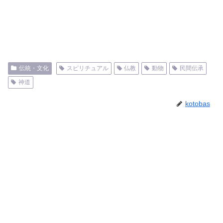
伝統・文化
スピリチュアル
仏教
動物
民間伝承
神道
kotobas