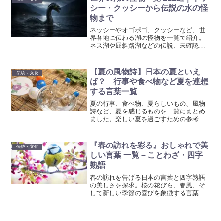
シー・クッシーから伝説の水の怪
物まで
ネッシーやオゴポゴ、クッシーなど、世
界各地に伝わる湖の怪物を一覧で紹介。
ネス湖や屈斜路湖などの伝説、未確認生
物（UMA）、民間伝承に登場する水の怪
物をわかりやすくまとめています。
【夏の風物詩】日本の夏といえ
伝統・文化
ば？ 行事や食べ物など夏を連想
する言葉一覧
夏の行事、食べ物、夏らしいもの、風物
詩など、夏を感じるものを一覧にまとめ
ました。楽しい夏を過ごすための参考に
してみてください。
『春の訪れを彩る』おしゃれで美
伝統・文化
しい言葉 一覧 – ことわざ・四字
熟語
春の訪れを告げる日本の言葉と四字熟語
の美しさを探求。桜の花びら、春風、そ
して新しい季節の喜びを象徴する言葉た
ちを通じて、春の風情と人生の教訓を紹
介します。春の美しさを称え、心新たに
するための参考にご活用ください。