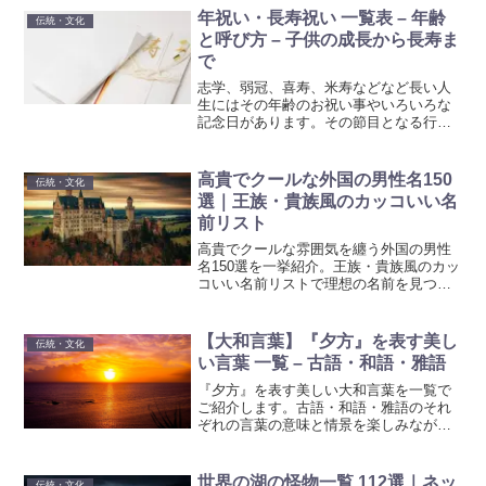
年祝い・長寿祝い 一覧表 – 年齢
伝統・文化
と呼び方 – 子供の成長から長寿ま
で
志学、弱冠、喜寿、米寿などなど長い人
生にはその年齢のお祝い事やいろいろな
記念日があります。その節目となる行事
やお祝い事を一覧にまとめて紹介してい
ますので家族や友人のお祝いの参考にし
てください。
高貴でクールな外国の男性名150
伝統・文化
選｜王族・貴族風のカッコいい名
前リスト
高貴でクールな雰囲気を纏う外国の男性
名150選を一挙紹介。王族・貴族風のカッ
コいい名前リストで理想の名前を見つけ
よう。
【大和言葉】『夕方』を表す美し
伝統・文化
い言葉 一覧 – 古語・和語・雅語
『夕方』を表す美しい大和言葉を一覧で
ご紹介します。古語・和語・雅語のそれ
ぞれの言葉の意味と情景を楽しみなが
ら、夕暮れの風情を感じてみましょう。
日本語の豊かな表現力を堪能できる内容
です。
世界の湖の怪物一覧 112選｜ネッ
伝統・文化