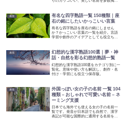
りのカッコいい、美しい名前を多数掲
載。伝統的な名前から珍しい名前まで、
豊富な選択肢を提供します。
有名な四字熟語一覧 150種類｜座
表現
右の銘にしたいかっこいい言葉
有名な四字熟語を座右の銘にしません
か？かっこいい言葉の一覧を紹介。言語
学習や創作のアイデアとしても役立ちま
す。語彙力アップと表現力向上に最適！
幻想的な漢字熟語100選｜夢・神
表現
話・自然を彩る幻想的熟語一覧
幻想的な漢字熟語100選をカテゴリ別に一
覧化。意味や使い方も解説し、創作・名
付け・学習にも役立つ保存版。
外国っぽい女の子の名前 一覧 104
表現
種類 – おしゃれで可愛い名前 – ネ
ーミング支援
日本でも海外でも使える女の子の名前一
覧です。発音が日本語でも自然で、漢字
表記が可能な国際的に通用する名前を厳
選しました。赤ちゃんにふさわしい素敵
な名前を選びましょう。