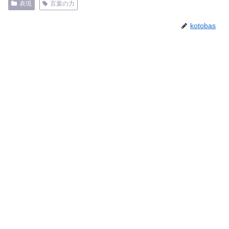
表現
言葉の力
kotobas