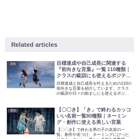
Related articles
目標達成や自己成長に関連する
表現
『前向きな言葉』一覧 110種類｜
クラスの級訓にも使えるポジティ
ブな言葉
目標達成と自己成長を叶えるための110の
前向きな言葉を紹介しています。クラス
の級訓や日々の励ましにも使えるポジテ
ィブな言葉で、自己改善を意識してみま
しょう。クラスの級訓にも適したこれら
の言葉は、日々のインスピレーションと
【〇〇き】「き」で終わるカッコ
表現
励ましを提供し、あなたの心にポジティ
いい名前一覧80種類｜ネーミン
ブな影響を与えます。
グ・創作に使える美しい言葉
【〇〇き】で終わる男の子の名前の一
覧。創作や名づけ、ネーミングにぴった