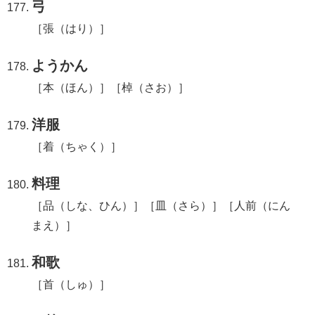
弓
［張（はり）］
ようかん
［本（ほん）］［棹（さお）］
洋服
［着（ちゃく）］
料理
［品（しな、ひん）］［皿（さら）］［人前（にん
まえ）］
和歌
［首（しゅ）］