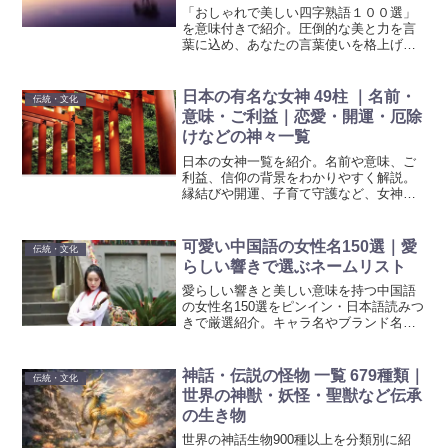
「おしゃれで美しい四字熟語１００選」
を意味付きで紹介。圧倒的な美と力を言
葉に込め、あなたの言葉使いを格上げ。
日常会話や作品作りに深みを加える、選
りすぐりの四字熟語を探しましょう。美
しい日本語をもっと身近に感じ、言葉の
日本の有名な女神 49柱 ｜名前・
伝統・文化
選び方一つで印象が変わることを実感し
意味・ご利益｜恋愛・開運・厄除
ましょう。
けなどの神々一覧
日本の女神一覧を紹介。名前や意味、ご
利益、信仰の背景をわかりやすく解説。
縁結びや開運、子育て守護など、女神の
魅力を徹底ガイド。
可愛い中国語の女性名150選｜愛
伝統・文化
らしい響きで選ぶネームリスト
愛らしい響きと美しい意味を持つ中国語
の女性名150選をピンイン・日本語読みつ
きで厳選紹介。キャラ名やブランド名に
ぴったりのネーミング集。
神話・伝説の怪物 一覧 679種類｜
伝統・文化
世界の神獣・妖怪・聖獣など伝承
の生き物
世界の神話生物900種以上を分類別に紹