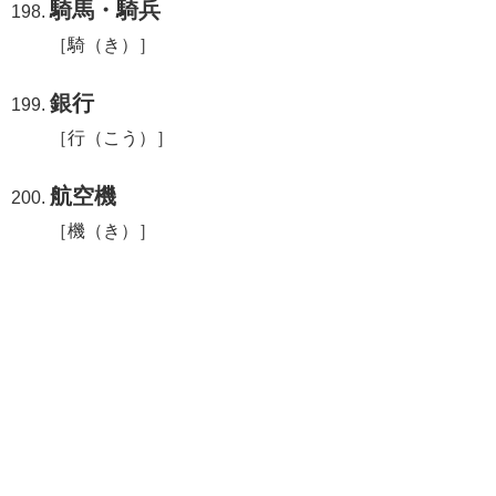
騎馬・騎兵
［騎（き）］
銀行
［行（こう）］
航空機
［機（き）］