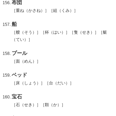
布団
［重ね（かさね）］［組（くみ）］
船
［艘（そう）］［杯（はい）］［隻（せき）］［艇
（てい）］
プール
［面（めん）］
ベッド
［床（しょう）］［台（だい）］
宝石
［石（せき）］［顆（か）］