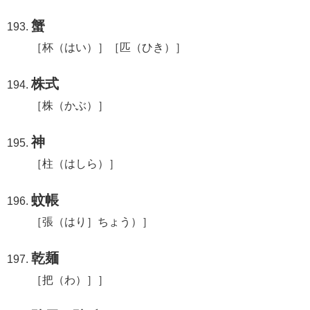
蟹
［杯（はい）］［匹（ひき）］
株式
［株（かぶ）］
神
［柱（はしら）］
蚊帳
［張（はり］ちょう）］
乾麺
［把（わ）］］