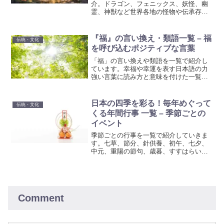
介。ドラゴン、フェニックス、妖怪、幽
霊、神獣など世界各地の怪物や伝承存在
を一覧で解説。神話の怪物図鑑として調
べ物や創作にも役立つリストです。
『福』の言い換え・類語一覧 – 福
伝統・文化
を呼び込むポジティブな言葉
「福」の言い換えや類語を一覧で紹介し
ています。幸福や幸運を表す日本語の力
強い言葉に読み方と意味を付けた一覧で
す。日常生活でこれらの言葉を活用し、
ポジティブな変化を体験しましょう。幸
せを引き寄せ、心豊かな生活への一歩を
日本の四季を彩る！毎年めぐって
伝統・文化
踏み出しましょう。
くる年間行事 一覧 – 季節ごとの
イベント
季節ごとの行事を一覧で紹介していきま
す。七草、節分、針供養、初午、七夕、
中元、重陽の節句、歳暮、すすはらいな
ど日本には四季それぞれに伝統的な行事
がたくさんあります。日本の伝統的な行
事について学んでみませんか？
Comment