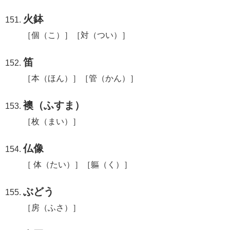
火鉢
［個（こ）］［対（つい）］
笛
［本（ほん）］［管（かん）］
襖（ふすま）
［枚（まい）］
仏像
［ 体（たい）］［軀（く）］
ぶどう
［房（ふさ）］