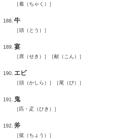
［着（ちゃく）］
牛
［頭（とう）］
宴
［席（せき）］［献（こん）］
エビ
［頭（かしら）］［尾（び）］
鬼
［匹・疋（ひき）］
斧
［挺（ちょう）］