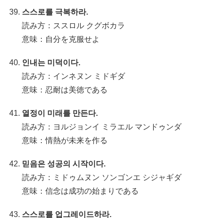
스스로를 극복하라.
読み方：ススロル クグボカラ
意味：自分を克服せよ
인내는 미덕이다.
読み方：インネヌン ミドギダ
意味：忍耐は美徳である
열정이 미래를 만든다.
読み方：ヨルジョンイ ミラエル マンドゥンダ
意味：情熱が未来を作る
믿음은 성공의 시작이다.
読み方：ミドゥムヌン ソンゴンエ シジャギダ
意味：信念は成功の始まりである
스스로를 업그레이드하라.