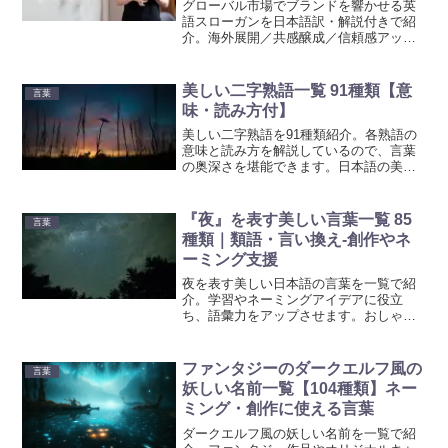
グローバル市場でブランドを響かせる英
語スローガンを日本語訳・解説付きで紹
介。海外展開／共感醸成／信頼感アップ
に役立つフレーズを紹介します。
美しい二字熟語一覧 91種類【意
言葉
味・読み方付】
美しい二字熟語を91種類紹介。各熟語の
意味と読み方を解説しているので、言葉
の奥深さを堪能できます。日本語の美し
さを感じながら、知識を深めましょう。
日常や創作に役立つ情報が満載です。
『夜』を表す美しい言葉一覧 85
言葉
種類｜類語・言い換え-創作やネ
ーミング支援
夜を表す美しい日本語の言葉を一覧で紹
介。学習やネーミングアイデアに役立
ち、語彙力をアップさせます。おしゃれ
でかっこいい表現を楽しみましょう。
ファンタジーのダークエルフ風の
言葉
妖しい名前一覧【104種類】ネー
ミング・創作に使える言葉
ダークエルフ風の妖しい名前を一覧で紹