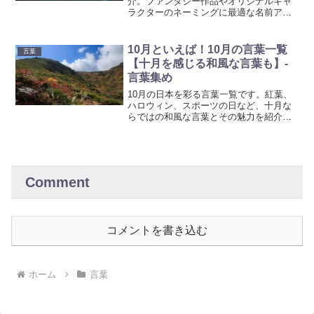
介。ファンタジー作品やオリジナルキャ
ラクターのネーミングに最適な名前アイ
デアを見つけよう。創作活動に役立つイ
ンスピレーションを提供します。
10月といえば！10月の言葉一覧
言葉
【十月を感じる和風な言葉も】-
言葉集め
10月の日本を彩る言葉一覧です。紅葉、
ハロウィン、スポーツの日など、十月な
らではの和風な言葉とその魅力を紹介し
ます。この季節特有の文化、食文化、自
然の美しさを感じながら、日本の豊かな
秋を堪能してください。
Comment
コメントを書き込む
ホーム
言葉