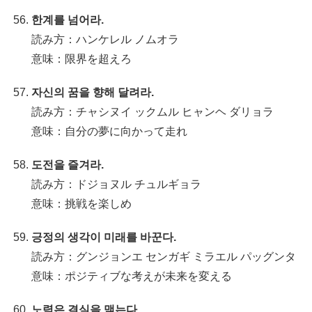
한계를 넘어라.
読み方：ハンケレル ノムオラ
意味：限界を超えろ
자신의 꿈을 향해 달려라.
読み方：チャシヌイ ックムル ヒャンヘ ダリョラ
意味：自分の夢に向かって走れ
도전을 즐겨라.
読み方：ドジョヌル チュルギョラ
意味：挑戦を楽しめ
긍정의 생각이 미래를 바꾼다.
読み方：グンジョンエ センガギ ミラエル パッグンタ
意味：ポジティブな考えが未来を変える
노력은 결실을 맺는다.