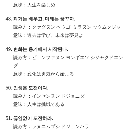
意味：人生を楽しめ
과거는 배우고, 미래는 꿈꾸자.
読み方：クァグヌン ベウゴ, ミラヌン ックムクジャ
意味：過去は学び、未来は夢見よ
변화는 용기에서 시작된다.
読み方：ビョンファヌン ヨンギエソ シジャクドエン
ダ
意味：変化は勇気から始まる
인생은 도전이다.
読み方：インセンヌン ドジョニダ
意味：人生は挑戦である
끊임없이 도전하라.
読み方：ッヌニムプシ ドジョンハラ