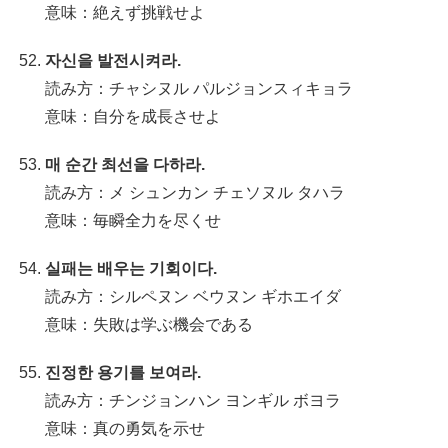
意味：絶えず挑戦せよ
자신을 발전시켜라.
読み方：チャシヌル パルジョンスィキョラ
意味：自分を成長させよ
매 순간 최선을 다하라.
読み方：メ シュンカン チェソヌル タハラ
意味：毎瞬全力を尽くせ
실패는 배우는 기회이다.
読み方：シルペヌン ベウヌン ギホエイダ
意味：失敗は学ぶ機会である
진정한 용기를 보여라.
読み方：チンジョンハン ヨンギル ボヨラ
意味：真の勇気を示せ