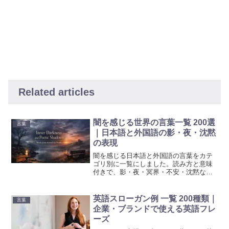
Related articles
闇を感じる世界の言葉一覧 200選
言葉
｜日本語と外国語の影・夜・沈黙
の表現
闇を感じる日本語と外国語の言葉をカテ
ゴリ別に一覧にしました。読み方と意味
付きで、影・夜・冥界・不安・沈黙など
多様な闇表現を紹介。文章表現や名づけ
の参考にも使える語彙集です。
英語スローガン例 一覧 200種類｜
言葉
企業・ブランドで使える英語フレ
ーズ