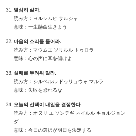
열심히 살자.
読み方：ヨルシムヒ サルジャ
意味：一生懸命生きよう
마음의 소리를 들어라.
読み方：マウムエ ソリルル トゥロラ
意味：心の声に耳を傾けよ
실패를 두려워 말라.
読み方：シルペルル ドゥリョウォ マルラ
意味：失敗を恐れるな
오늘의 선택이 내일을 결정한다.
読み方：オヌリ エ ソンテギ ネイルル キョルジョン
ダ
意味：今日の選択が明日を決定する