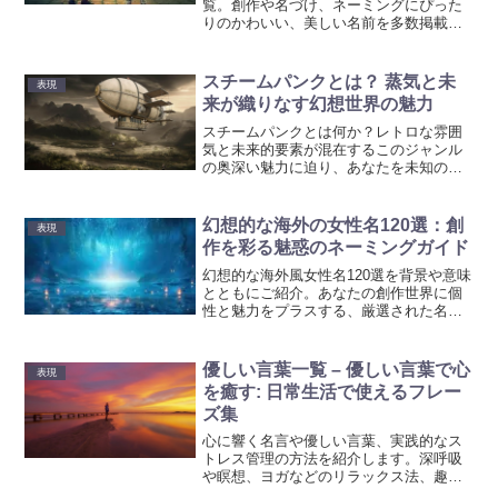
覧。創作や名づけ、ネーミングにぴった
りのかわいい、美しい名前を多数掲載。
「き」で終わる女の子の名前を集めた一
覧。可愛くてユニークな名前が満載！赤
ちゃんの命名、キャラクター創作などに
スチームパンクとは？ 蒸気と未
表現
ぴったりの名前を探している方に最適な
来が織りなす幻想世界の魅力
リソースです。
スチームパンクとは何か？レトロな雰囲
気と未来的要素が混在するこのジャンル
の奥深い魅力に迫り、あなたを未知の冒
険へと誘います。
幻想的な海外の女性名120選：創
表現
作を彩る魅惑のネーミングガイド
幻想的な海外風女性名120選を背景や意味
とともにご紹介。あなたの創作世界に個
性と魅力をプラスする、厳選された名前
たちがインスピレーションを刺激しま
す。
優しい言葉一覧 – 優しい言葉で心
表現
を癒す: 日常生活で使えるフレー
ズ集
心に響く名言や優しい言葉、実践的なス
トレス管理の方法を紹介します。深呼吸
や瞑想、ヨガなどのリラックス法、趣味
を楽しむ時間、健康的な生活習慣、他者