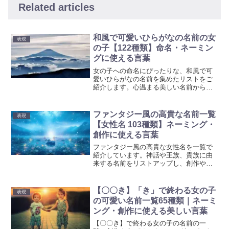
Related articles
和風で可愛いひらがなの名前の女
表現
の子【122種類】命名・ネーミン
グに使える言葉
女の子への命名にぴったりな、和風で可
愛いひらがなの名前を集めたリストをご
紹介します。心温まる美しい名前から、
お子様の人生が素晴らしいものになるよ
うな意味を持つ名前まで、選りすぐりの
ネーミングを提案いたします。
ファンタジー風の高貴な名前一覧
表現
【女性名 103種類】ネーミング・
創作に使える言葉
ファンタジー風の高貴な女性名を一覧で
紹介しています。神話や王族、貴族に由
来する名前をリストアップし、創作やネ
ーミングに役立ててください。中世風や
ヨーロッパ風の女性名も豊富に掲載。
【〇〇き】「き」で終わる女の子
表現
の可愛い名前一覧65種類｜ネーミ
ング・創作に使える美しい言葉
【〇〇き】で終わる女の子の名前の一