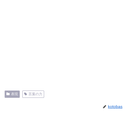
表現
言葉の力
kotobas