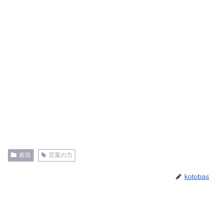
表現
言葉の力
kotobas