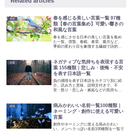
Related articles
春を感じる美しい言葉一覧 97種
表現
類【春の言葉集め】可愛い響きの
和風な言葉
春を感じさせる日本の美しい言葉を集め
た一覧。啓蟄、春眠、春雷、朧月など、
季節の変わり目を象徴する繊細で詩的な
言葉を紹介します。春の美しさと新たな
始まりの喜びを感じてください。
ネガティブな気持ちを表現する言
言葉
葉 155種類｜悲しみ・後悔・不安
を表す日本語一覧
負の感情を表す日本語をカテゴリ別に紹
介。読み方と意味、説明文付きで、不
安・怒り・悲しみ・嫉妬などの気持ちを
言語化しやすくします。文章表現や創作
などにも便利です。
病みかわいい名前一覧100種類｜
表現
ネーミング・創作に使える可愛い
言葉
創作やネーミングに使える病みかわい
い、メンヘラっぽい名前100種類を一覧で