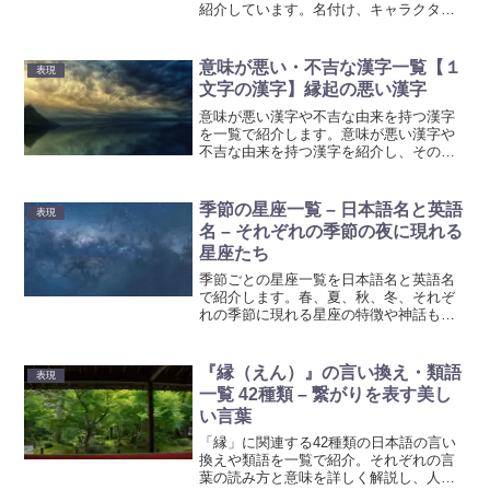
紹介しています。名付け、キャラクタ
ー、商品、サービス名に最適な、心に残
る個性的な名前集です。創作などのアイ
デアとしてご活用ください。
意味が悪い・不吉な漢字一覧【１
表現
文字の漢字】縁起の悪い漢字
意味が悪い漢字や不吉な由来を持つ漢字
を一覧で紹介します。意味が悪い漢字や
不吉な由来を持つ漢字を紹介し、その理
由を詳しく説明します。良い名前を付け
るための参考情報としてお役立てくださ
い。
季節の星座一覧 – 日本語名と英語
表現
名 – それぞれの季節の夜に現れる
星座たち
季節ごとの星座一覧を日本語名と英語名
で紹介します。春、夏、秋、冬、それぞ
れの季節に現れる星座の特徴や神話も解
説。星座観測を楽しむための情報をお届
けします。
『縁（えん）』の言い換え・類語
表現
一覧 42種類 – 繋がりを表す美し
い言葉
「縁」に関連する42種類の日本語の言い
換えや類語を一覧で紹介。それぞれの言
葉の読み方と意味を詳しく解説し、人と