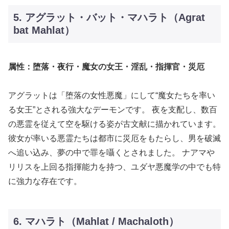
5. アグラット・バット・マハラト（Agrat
bat Mahlat）
属性：堕落・夜行・魔女の女王・淫乱・指揮官・災厄
アグラットは「堕落の女性悪魔」にして“魔女たちを率い
る女王”とされる強大なデーモンです。 夜を支配し、数百
の悪霊を従えて空を駆ける姿が古文献に描かれています。
彼女が率いる悪霊たちは都市に災厄をもたらし、男を破滅
へ追い込み、夢の中で罪を囁くとされました。 ナアマや
リリスを上回る指揮能力を持つ、ユダヤ悪魔学の中でも特
に強力な存在です。
6. マハラト（Mahlat / Machaloth）