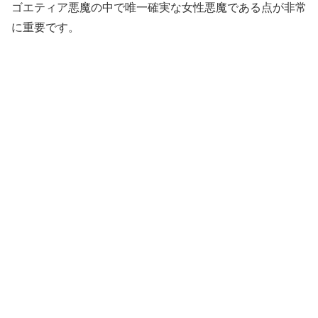
ゴエティア悪魔の中で唯一確実な女性悪魔である点が非常
に重要です。