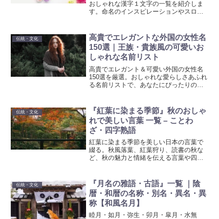
おしゃれな漢字１文字の一覧を紹介しま
す。命名のインスピレーションやスロー
ガンの作成、目標設定など、クリエイテ
ィブなアイディアの源としてぜひご利用
ください。
高貴でエレガントな外国の女性名
伝統・文化
150選｜王族・貴族風の可愛いお
しゃれな名前リスト
高貴でエレガント＆可愛い外国の女性名
150選を厳選。おしゃれな愛らしさあふれ
る名前リストで、あなたにぴったりのネ
ームを探しましょう。
『紅葉に染まる季節』秋のおしゃ
伝統・文化
れで美しい言葉 一覧 – ことわ
ざ・四字熟語
紅葉に染まる季節を美しい日本の言葉で
綴る。秋風落葉、紅葉狩り、読書の秋な
ど、秋の魅力と情緒を伝える言葉や四字
熟語を紹介する記事です。秋の自然の美
しさ、文化的行事、そして季節の移り変
わりに寄せる人々の感慨深い思いを、美
『月名の雅語・古語』一覧 ｜陰
伝統・文化
しい日本の言葉を通じて感じ取りましょ
暦・和暦の名称・別名・異名・異
う。
称【和風名月】
睦月・如月・弥生・卯月・皐月・水無