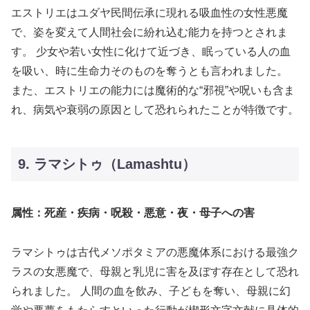
エストリエはユダヤ民間伝承に現れる吸血性の女性悪魔
で、姿を変えて人間社会に紛れ込む能力を持つとされま
す。 少女や若い女性に化けて近づき、眠っている人の血
を吸い、時に生命力そのものを奪うとも言われました。
また、エストリエの能力には魔術的な“邪視”や呪いも含ま
れ、病気や衰弱の原因として恐れられたことが特徴です。
9. ラマシトゥ（Lamashtu）
属性：死産・疾病・呪殺・悪意・夜・母子への害
ラマシトゥは古代メソポタミアの悪魔体系における最強ク
ラスの女悪魔で、母親と乳児に害を及ぼす存在として恐れ
られました。 人間の血を飲み、子どもを奪い、母親に幻