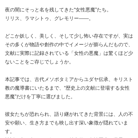
夜の闇にそっと名を残してきた“女性悪魔”たち。
リリス、ラマシトゥ、グレモリー――。
どこか妖しく、美しく、そして少し怖い存在ですが、実は
その多くが物語や創作の中でイメージが膨らんだもので、
文献に実際に記録されている「女性の悪魔」は驚くほど少
ないことをご存じでしょうか。
本記事では、古代メソポタミアからユダヤ伝承、キリスト
教の魔導書にいたるまで、“歴史上の文献に登場する女性
悪魔”だけを丁寧に選びました。
彼女たちが恐れられ、語り継がれてきた背景には、人の不
安や願い、生き方までも映し出す深い象徴が隠れていま
す。