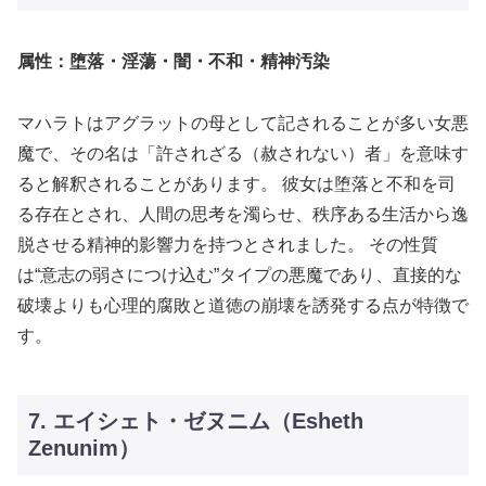
属性：堕落・淫蕩・闇・不和・精神汚染
マハラトはアグラットの母として記されることが多い女悪
魔で、その名は「許されざる（赦されない）者」を意味す
ると解釈されることがあります。 彼女は堕落と不和を司
る存在とされ、人間の思考を濁らせ、秩序ある生活から逸
脱させる精神的影響力を持つとされました。 その性質
は“意志の弱さにつけ込む”タイプの悪魔であり、直接的な
破壊よりも心理的腐敗と道徳の崩壊を誘発する点が特徴で
す。
7. エイシェト・ゼヌニム（Esheth
Zenunim）