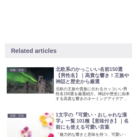
Related articles
北欧系のかっこいい名前150選
伝統・文化
【男性名】｜高貴な響き！王族や
神話と歴史から厳選
北欧の王族や貴族に伝わるカッコいい男
性名150選を厳選紹介。神話や歴史に由来
する高貴な響きのネーミングアイデア満
載。
1文字の『可愛い・おしゃれな漢
伝統・文化
字』一覧 101種【意味付き】｜名
前にも使える可愛い言葉
「魅力的な響きと意味を持つ、可愛い・