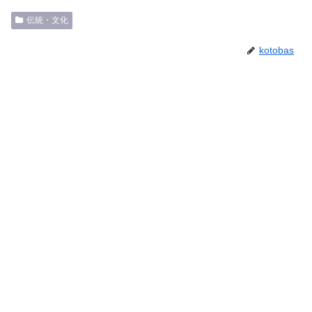
伝統・文化
kotobas