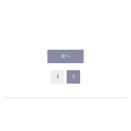
次へ
1
2